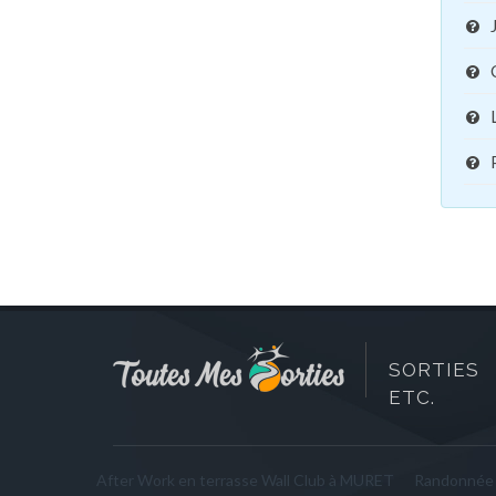
SORTIES 
ETC.
After Work en terrasse Wall Club à MURET
Randonnée 