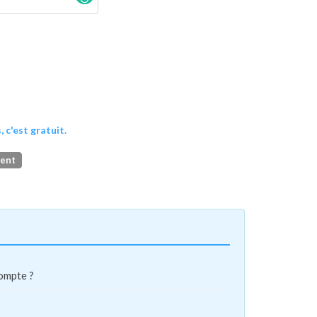
, c'est gratuit.
ment
compte ?