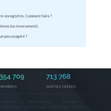
pré-enregistrés. Comment faire ?
phone (ou inversement).
 un peu exagéré ?
354 709
713 768
MEMBRES
SORTIES CRÉÉES
TMS Chur
TMS Lausanne
TMS Sion
TMS Horgen
TMS Carouge
TMS Bülach
TMS AI