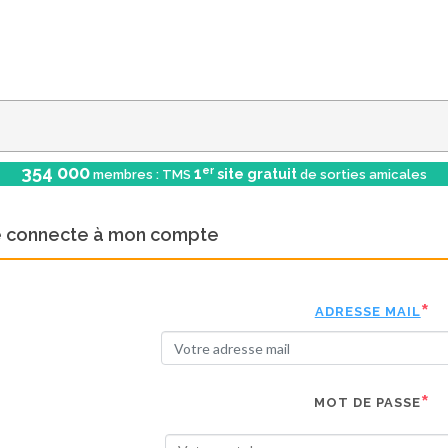
354 000
er
1
site gratuit
membres : TMS
de sorties amicales
e connecte à mon compte
ADRESSE MAIL
MOT DE PASSE