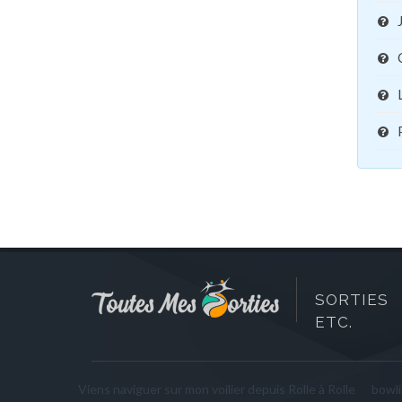
SORTIES 
ETC.
Viens naviguer sur mon voilier depuis Rolle à Rolle
bowl