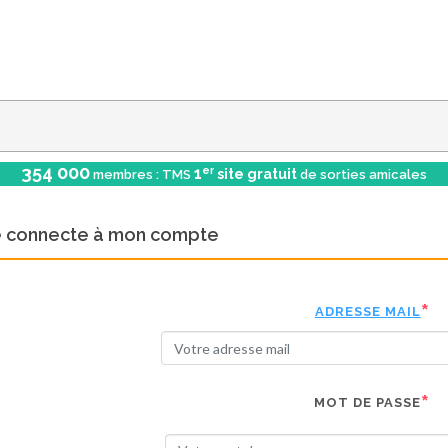
354 000
er
1
site gratuit
membres : TMS
de sorties amicales
e connecte à mon compte
ADRESSE MAIL
MOT DE PASSE