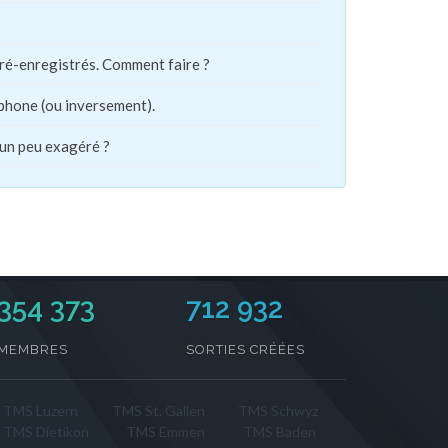
pré-enregistrés. Comment faire ?
phone (ou inversement).
 un peu exagéré ?
354 373
712 932
MEMBRES
SORTIES CRÉÉES
TMS Luzern
TMS St. Gallen
TMS Schwyz
TMS Dietikon
TMS Emmen
TMS Baden