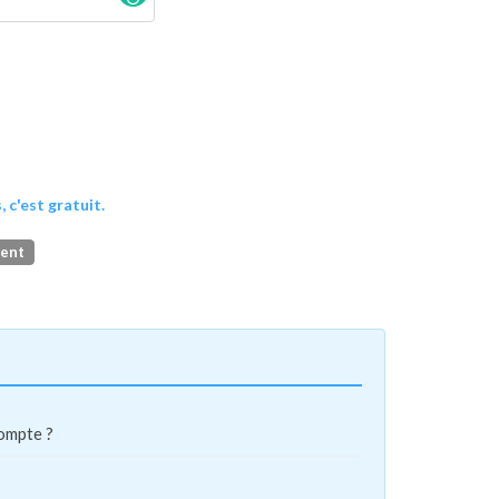
, c'est gratuit.
ment
compte ?