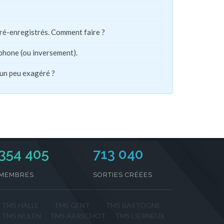
pré-enregistrés. Comment faire ?
phone (ou inversement).
 un peu exagéré ?
354 405
713 040
MEMBRES
SORTIES CRÉÉES
TMS HALLE
TMS GENT
TMS BASTOGNE
TMS NIJLEN
TMS AARSCHOT
TMS LIERNEUX