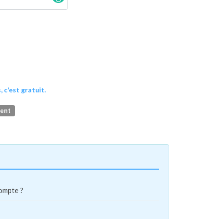
, c'est gratuit.
ment
compte ?