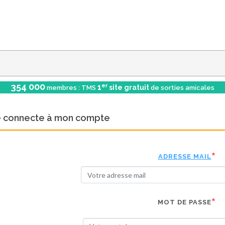
354 000
er
1
site gratuit
membres : TMS
de sorties amicales
e connecte à mon compte
ADRESSE MAIL
MOT DE PASSE