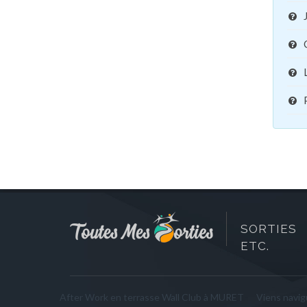
SORTIES 
ETC.
After Work en terrasse Wall Club à MURET
Viens navigu