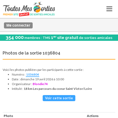
Me connecter
354 000
er
1
site gratuit
membres : TMS
de sorties amicales
Photos de la sortie 1036804
Voici les photos publiées par les participants à cette sortie :
Numéro :
1036804
Date : dimanche 19 avril 2026 à 10:00
Organisateur :
Blondie74
Intitulé :
18 km Les parcours du coeur Saint Victor/Loire
Voir cette sortie
Photo
Actions