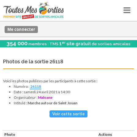
Me connecter
354 000
er
1
site gratuit
membres : TMS
de sorties amicales
Photos de la sortie 26118
Voici les photos publiées par les participants à cette sortie :
Numéro :
26118
Date : samedi 24 avril 2021 à 14:30
Organisateur :
Maloane
Intitulé :
Marche autour de Saint Jouan
Voir cette sortie
Photo
Actions