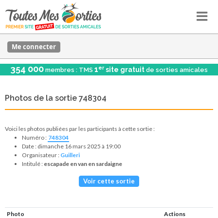
Me connecter
354 000
er
1
site gratuit
membres : TMS
de sorties amicales
Photos de la sortie 748304
Voici les photos publiées par les participants à cette sortie :
Numéro :
748304
Date : dimanche 16 mars 2025 à 19:00
Organisateur :
Guilleri
Intitulé :
escapade en van en sardaigne
Voir cette sortie
Photo
Actions