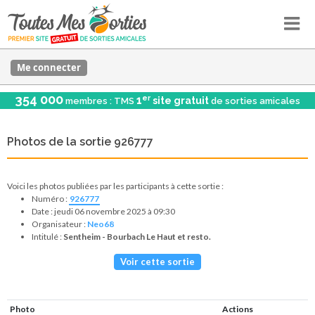
Me connecter
354 000
er
1
site gratuit
membres : TMS
de sorties amicales
Photos de la sortie 926777
Voici les photos publiées par les participants à cette sortie :
Numéro :
926777
Date : jeudi 06 novembre 2025 à 09:30
Organisateur :
Neo68
Intitulé :
Sentheim - Bourbach Le Haut et resto.
Voir cette sortie
Photo
Actions