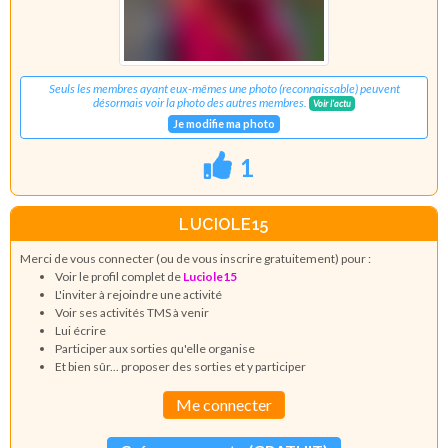
Seuls les membres ayant eux-mêmes une photo (reconnaissable) peuvent
désormais voir la photo des autres membres.
Voir l'actu
Je modifie ma photo
1
LUCIOLE15
Merci de vous connecter (ou de vous inscrire gratuitement) pour :
Voir le profil complet de
Luciole15
L'inviter à rejoindre une activité
Voir ses activités TMS à venir
Lui écrire
Participer aux sorties qu'elle organise
Et bien sûr... proposer des sorties et y participer
Me connecter