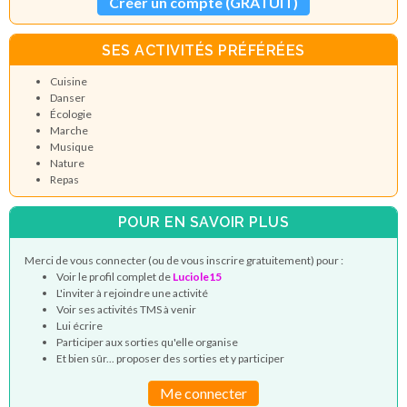
Créer un compte (GRATUIT)
SES ACTIVITÉS PRÉFÉRÉES
Cuisine
Danser
Écologie
Marche
Musique
Nature
Repas
POUR EN SAVOIR PLUS
Merci de vous connecter (ou de vous inscrire gratuitement) pour :
Voir le profil complet de
Luciole15
L'inviter à rejoindre une activité
Voir ses activités TMS à venir
Lui écrire
Participer aux sorties qu'elle organise
Et bien sûr... proposer des sorties et y participer
Me connecter