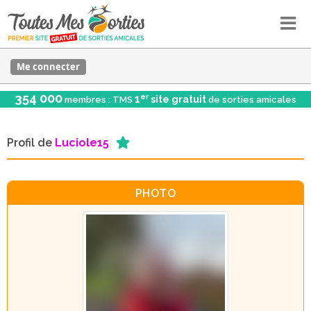
Me connecter
354 000
er
1
site gratuit
membres : TMS
de sorties amicales
Profil de
Luciole15
PHOTO