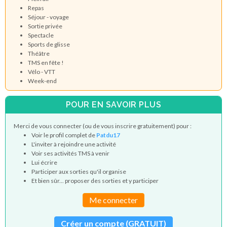
Repas
Séjour - voyage
Sortie privée
Spectacle
Sports de glisse
Théâtre
TMS en fête !
Vélo - VTT
Week-end
POUR EN SAVOIR PLUS
Merci de vous connecter (ou de vous inscrire gratuitement) pour :
Voir le profil complet de
Patdu17
L'inviter à rejoindre une activité
Voir ses activités TMS à venir
Lui écrire
Participer aux sorties qu'il organise
Et bien sûr... proposer des sorties et y participer
Me connecter
Créer un compte (GRATUIT)