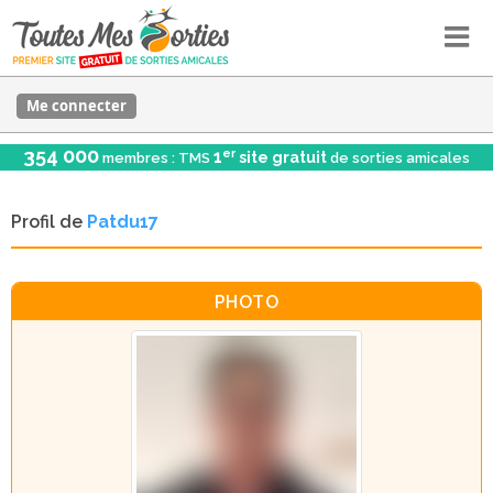
Me connecter
354 000
er
1
site gratuit
membres : TMS
de sorties amicales
Profil de
Patdu17
PHOTO