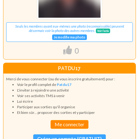
Seuls les membres ayant eux-mêmes une photo (reconnaissable) peuvent
désormais voir la photo des autres membres.
Voir l'actu
Je modifie ma photo
0
PATDU17
Merci de vous connecter (ou de vous inscrire gratuitement) pour :
Voir le profil complet de
Patdu17
L'inviter à rejoindre une activité
Voir ses activités TMS à venir
Lui écrire
Participer aux sorties qu'il organise
Et bien sûr... proposer des sorties et y participer
Me connecter
Créer un compte (GRATUIT)