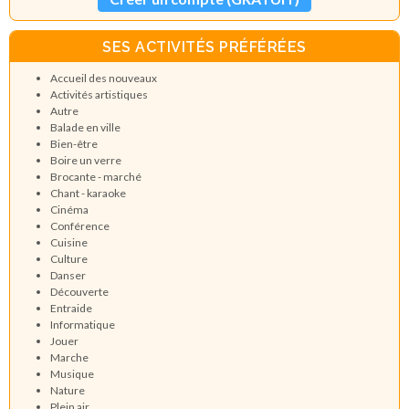
SES ACTIVITÉS PRÉFÉRÉES
Accueil des nouveaux
Activités artistiques
Autre
Balade en ville
Bien-être
Boire un verre
Brocante - marché
Chant - karaoke
Cinéma
Conférence
Cuisine
Culture
Danser
Découverte
Entraide
Informatique
Jouer
Marche
Musique
Nature
Plein air