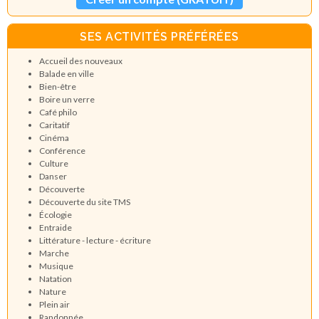
SES ACTIVITÉS PRÉFÉRÉES
Accueil des nouveaux
Balade en ville
Bien-être
Boire un verre
Café philo
Caritatif
Cinéma
Conférence
Culture
Danser
Découverte
Découverte du site TMS
Écologie
Entraide
Littérature - lecture - écriture
Marche
Musique
Natation
Nature
Plein air
Randonnée