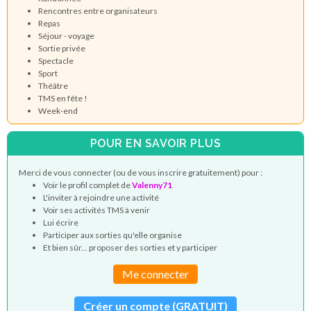
Rencontres entre organisateurs
Repas
Séjour - voyage
Sortie privée
Spectacle
Sport
Théâtre
TMS en fête !
Week-end
POUR EN SAVOIR PLUS
Merci de vous connecter (ou de vous inscrire gratuitement) pour :
Voir le profil complet de
Valenny71
L'inviter à rejoindre une activité
Voir ses activités TMS à venir
Lui écrire
Participer aux sorties qu'elle organise
Et bien sûr... proposer des sorties et y participer
Me connecter
Créer un compte (GRATUIT)