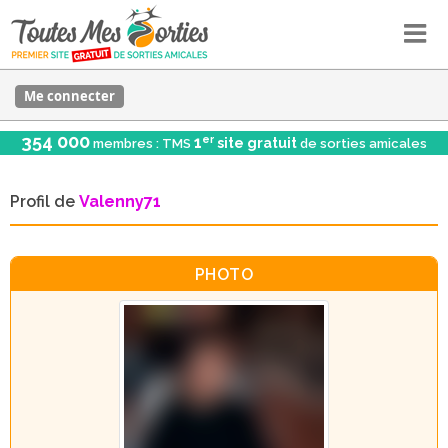
Me connecter
354 000
er
1
site gratuit
membres : TMS
de sorties amicales
Profil de
Valenny71
PHOTO