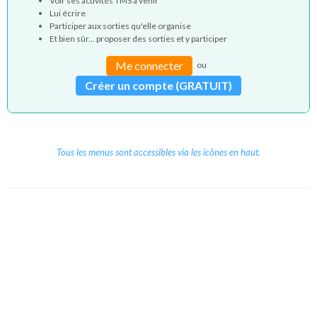
Voir ses activités TMS à venir
Lui écrire
Participer aux sorties qu'elle organise
Et bien sûr... proposer des sorties et y participer
Me connecter
ou
Créer un compte (GRATUIT)
Tous les menus sont accessibles via les icônes en haut.
Copyright © 2026 Le Cube.
Cours et stages d'anglais
CGVU
Mentions légales
Contact
/
/
/