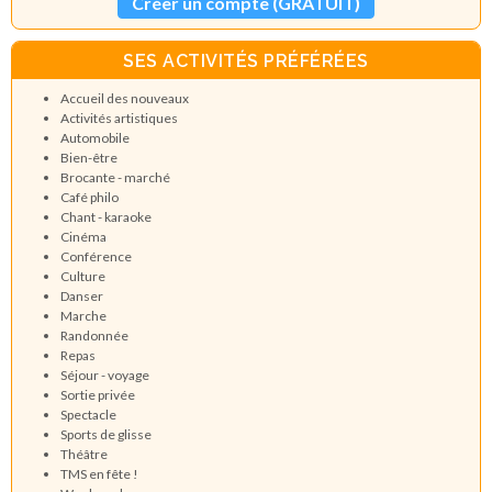
Créer un compte (GRATUIT)
SES ACTIVITÉS PRÉFÉRÉES
Accueil des nouveaux
Activités artistiques
Automobile
Bien-être
Brocante - marché
Café philo
Chant - karaoke
Cinéma
Conférence
Culture
Danser
Marche
Randonnée
Repas
Séjour - voyage
Sortie privée
Spectacle
Sports de glisse
Théâtre
TMS en fête !