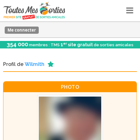
Me connecter
354 000
er
1
site gratuit
membres : TMS
de sorties amicales
Profil de
Wilmith
PHOTO