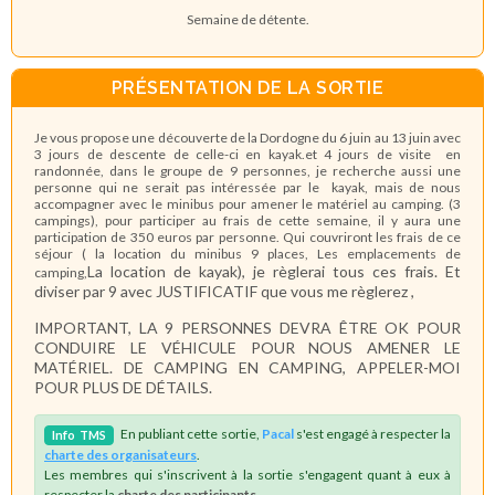
Semaine de détente.
PRÉSENTATION DE LA SORTIE
Je vous propose une découverte de la Dordogne du 6 juin au 13 juin avec
3 jours de descente de celle-ci en kayak.et 4 jours de visite en
randonnée, dans le groupe de 9 personnes, je recherche aussi une
personne qui ne serait pas intéressée par le kayak, mais de nous
accompagner avec le minibus pour amener le matériel au camping. (3
campings), pour participer au frais de cette semaine, il y aura une
participation de 350 euros par personne. Qui couvriront les frais de ce
séjour ( la location du minibus 9 places, Les emplacements de
La location de kayak), je règlerai tous ces frais. Et
camping,
diviser par 9
avec JUSTIFICATIF
que vous me règlerez ,
IMPORTANT, LA 9 PERSONNES DEVRA ÊTRE OK POUR
CONDUIRE LE VÉHICULE POUR NOUS AMENER LE
MATÉRIEL. DE CAMPING EN CAMPING, APPELER-MOI
POUR PLUS DE DÉTAILS.
En publiant cette sortie,
Pacal
s'est engagé à respecter la
Info
TMS
charte des organisateurs
.
Les membres qui s'inscrivent à la sortie s'engagent quant à eux à
respecter la
charte des participants
.