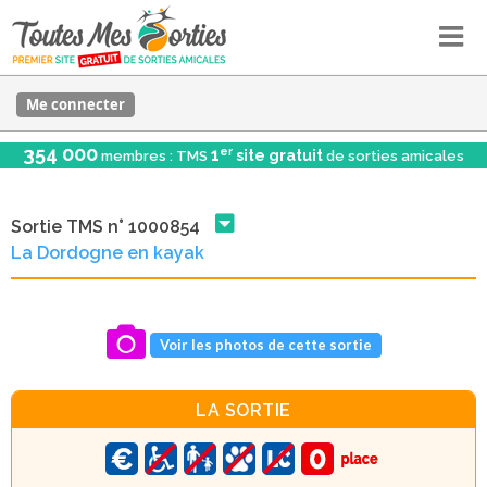
Me connecter
354 000
er
1
site gratuit
membres : TMS
de sorties amicales
Sortie TMS n° 1000854
La Dordogne en kayak
Voir les photos de cette sortie
LA SORTIE