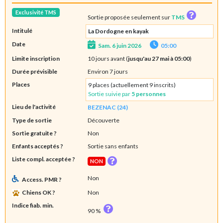
Exclusivité TMS
Sortie proposée seulement sur
TMS
Intitulé
La Dordogne en kayak
Date
Sam. 6 juin 2026
05:00
Limite inscription
10 jours avant (
jusqu'au 27 mai à 05:00
)
Durée prévisible
Environ 7 jours
Places
9 places (actuellement 9 inscrits)
Sortie suivie par
5 personnes
Lieu de l'activité
BEZENAC (24)
Type de sortie
Découverte
Sortie gratuite ?
Non
Enfants acceptés ?
Sortie sans enfants
Liste compl. acceptée ?
NON
Non
Access. PMR ?
Chiens OK ?
Non
Indice fiab. min.
90 %