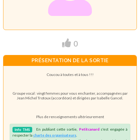
0
PRÉSENTATION DE LA SORTIE
Coucou à toutes et à tous !!!
Groupe vocal : vingt femmes pour vous enchanter, accompagnées par
Jean Michel Trotoux (accordéon) et dirigées par Isabelle Gancel.
Plus de renseignements ultérieurement
En publiant cette sortie,
Petitcanard
s'est engagée à
Info
TMS
respecter la
charte des organisateurs
.