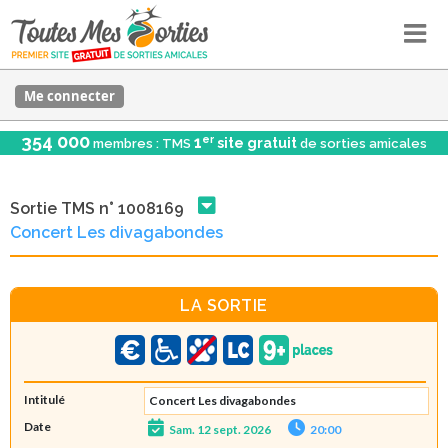
Me connecter
354 000
er
1
site gratuit
membres : TMS
de sorties amicales
Sortie TMS n° 1008169
Concert Les divagabondes
LA SORTIE
Intitulé
Concert Les divagabondes
Date
Sam. 12 sept. 2026
20:00