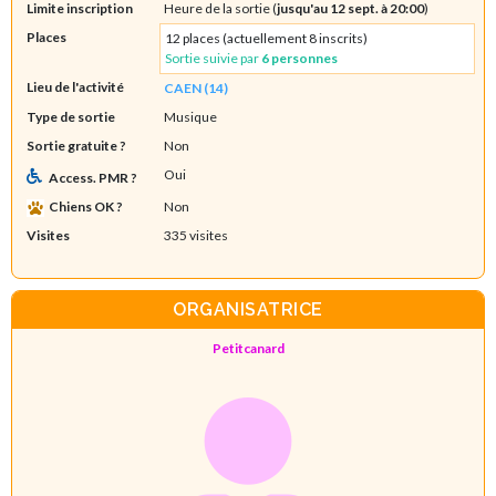
Limite inscription
Heure de la sortie (
jusqu'au 12 sept. à 20:00
)
Places
12 places (actuellement 8 inscrits)
Sortie suivie par
6 personnes
Lieu de l'activité
CAEN (14)
Type de sortie
Musique
Sortie gratuite ?
Non
Oui
Access. PMR ?
Chiens OK ?
Non
Visites
335 visites
ORGANISATRICE
Petitcanard