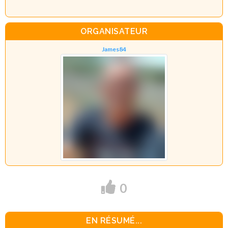
ORGANISATEUR
James84
0
EN RÉSUMÉ...