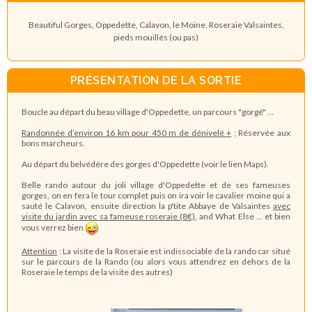
Beautiful Gorges, Oppedette, Calavon, le Moine, Roseraie Valsaintes,
pieds mouillés (ou pas)
PRÉSENTATION DE LA SORTIE
Boucle au départ du beau village d'Oppedette, un parcours "gorgé" …
Randonnée d’environ 16 km pour 450 m de dénivelé +
; Réservée aux
bons marcheurs.
Au départ du belvédère des gorges d'Oppedette (voir le lien Maps).
Belle rando autour du joli village d'Oppedette et de ses fameuses
gorges, on en fera le tour complet puis on ira voir le cavalier moine qui a
sauté le Calavon, ensuite direction la p'tite Abbaye de Valsaintes
avec
visite du jardin avec sa fameuse roseraie (8€)
, and What Else ... et bien
vous verrez bien
Attention
: La visite de la Roseraie est indissociable de la rando car situé
sur le parcours de la Rando (ou alors vous attendrez en dehors de la
Roseraie le temps de la visite des autres)