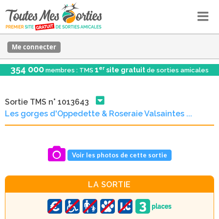
Me connecter
354 000
er
1
site gratuit
membres : TMS
de sorties amicales
Sortie TMS n° 1013643
Les gorges d'Oppedette & Roseraie Valsaintes ...
Voir les photos de cette sortie
LA SORTIE