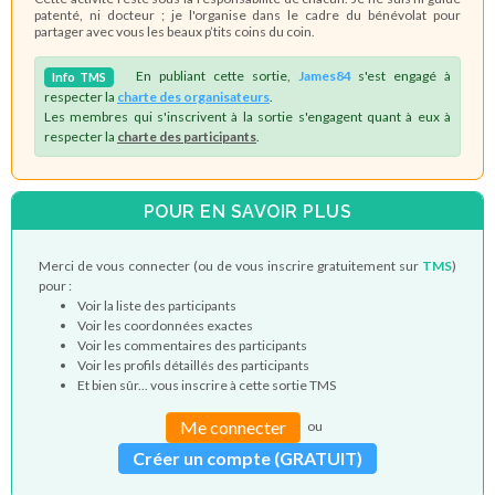
patenté, ni docteur ; je l'organise dans le cadre du bénévolat pour
partager avec vous les beaux p’tits coins du coin.
En publiant cette sortie,
James84
s'est engagé à
Info
TMS
respecter la
charte des organisateurs
.
Les membres qui s'inscrivent à la sortie s'engagent quant à eux à
respecter la
charte des participants
.
POUR EN SAVOIR PLUS
Merci de vous connecter (ou de vous inscrire gratuitement sur
TMS
)
pour :
Voir la liste des participants
Voir les coordonnées exactes
Voir les commentaires des participants
Voir les profils détaillés des participants
Et bien sûr... vous inscrire à cette sortie TMS
Me connecter
ou
Créer un compte (GRATUIT)