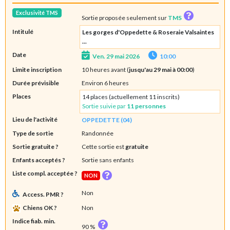
Exclusivité TMS
Sortie proposée seulement sur
TMS
Intitulé
Les gorges d'Oppedette & Roseraie Valsaintes
...
Date
Ven. 29 mai 2026
10:00
Limite inscription
10 heures avant (
jusqu'au 29 mai à 00:00
)
Durée prévisible
Environ 6 heures
Places
14 places (actuellement 11 inscrits)
Sortie suivie par
11 personnes
Lieu de l'activité
OPPEDETTE (04)
Type de sortie
Randonnée
Sortie gratuite ?
Cette sortie est
gratuite
Enfants acceptés ?
Sortie sans enfants
Liste compl. acceptée ?
NON
Non
Access. PMR ?
Chiens OK ?
Non
Indice fiab. min.
90 %