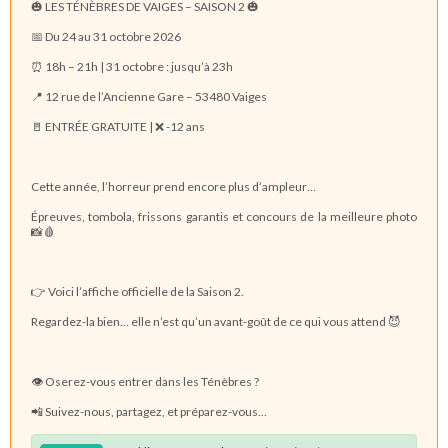
🎃
LES TÉNÈBRES DE VAIGES – SAISON 2
🎃
📅
Du 24 au 31 octobre 2026
⏰ 18h – 21h |
31 octobre : jusqu’à 23h
📍
12 rue de l’Ancienne Gare – 53480 Vaiges
🚪
ENTRÉE GRATUITE
| ❌
-12 ans
Cette année, l’horreur prend encore plus d’ampleur…
Épreuves, tombola, frissons garantis et
concours de la meilleure photo
📸🩸
👉 Voici l’affiche officielle de la Saison 2
.
Regardez-la bien… elle n’est qu’un avant-goût de ce qui vous attend 😈
👁️ Oserez-vous entrer dans les Ténèbres ?
📲 Suivez-nous, partagez, et préparez-vous…