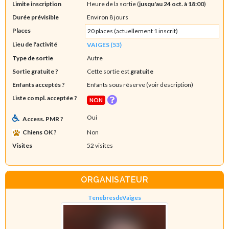
Limite inscription
Heure de la sortie (
jusqu'au 24 oct. à 18:00
)
Durée prévisible
Environ 8 jours
Places
20 places (actuellement 1 inscrit)
Lieu de l'activité
VAIGES (53)
Type de sortie
Autre
Sortie gratuite ?
Cette sortie est
gratuite
Enfants acceptés ?
Enfants sous réserve (voir description)
Liste compl. acceptée ?
NON
Oui
Access. PMR ?
Chiens OK ?
Non
Visites
52 visites
ORGANISATEUR
TenebresdeVaiges