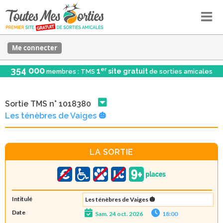
Me connecter
354 000
er
1
site gratuit
membres : TMS
de sorties amicales
Sortie TMS n° 1018380
Les ténèbres de Vaiges 🎃
LA SORTIE
Intitulé
Les ténèbres de Vaiges 🎃
Date
Sam. 24 oct. 2026
18:00