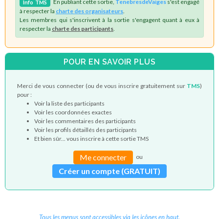
En publiant cette sortie,
TenebresdeVaiges
s'est engagé
Info
TMS
à respecter la
charte des organisateurs
.
Les membres qui s'inscrivent à la sortie s'engagent quant à eux à
respecter la
charte des participants
.
POUR EN SAVOIR PLUS
Merci de vous connecter (ou de vous inscrire gratuitement sur
TMS
)
pour :
Voir la liste des participants
Voir les coordonnées exactes
Voir les commentaires des participants
Voir les profils détaillés des participants
Et bien sûr... vous inscrire à cette sortie TMS
Me connecter
ou
Créer un compte (GRATUIT)
Tous les menus sont accessibles via les icônes en haut.