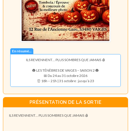
En résumé...
ILS REVIENNENT… PLUS SOMBRES QUE JAMAIS 🩸
🎃 LES TÉNÈBRES DE VAIGES – SAISON 2 🎃
📅 Du 24 au 31 octobre 2026
⏰ 18h – 21h | 31 octobre : jusqu’à 23
PRÉSENTATION DE LA SORTIE
ILS REVIENNENT… PLUS SOMBRES QUE JAMAIS
🩸