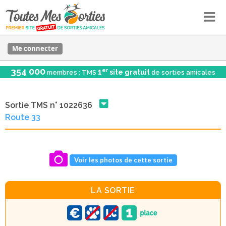
Me connecter
354 000
er
1
site gratuit
membres : TMS
de sorties amicales
Sortie TMS n° 1022636
Route 33
Voir les photos de cette sortie
LA SORTIE