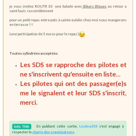
je vous invitez ROUTR 33 une balade avec
Bikers Bleues
au retour a
saint louis rassemblement
pour un petit repas entre pots à sainte eulalie chez moi nous mangerons
en terrasse !!!
(une participation de 5 euros pour le repas )
Toutes cylindrées acceptées
Les SDS se rapproche des pilotes et
ne s'inscrivent qu'ensuite en liste...
Les pilotes qui ont des passager(e)s
me le signalent et leur SDS s'inscrit,
merci.
En publiant cette sortie,
Loulou333
s'est engagé à
Info
TMS
respecter la
charte des organisateurs
.