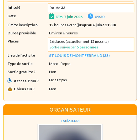
Intitulé
Route 33
Date
Dim. 7 juin 2026
09:30
Limite inscription
12 heures avant (
jusqu'au 6 juin à 21:30
)
Durée prévisible
Environ 6 heures
Places
16 places (actuellement 15 inscrits)
Sortie suivie par
5 personnes
Lieu de l'activité
ST LOUIS DE MONTFERRAND (33)
Type de sortie
Moto
- Repas
Sortie gratuite ?
Non
Ne sait pas
Access. PMR ?
Chiens OK ?
Non
ORGANISATEUR
Loulou333