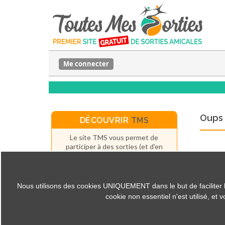
Me connecter
Oups 
DÉCOUVRIR
TMS
Le site TMS vous permet de
participer à des sorties (et d'en
organiser) près de chez vous ou
n'importe où ailleurs.
Et c'est
GRATUIT
(pour les
particuliers).
Nous utilisons des cookies UNIQUEMENT dans le but de faciliter la c
cookie non essentiel n'est utilisé, et
Fonctionnement du site
Créer un compte
La presse parle de TMS