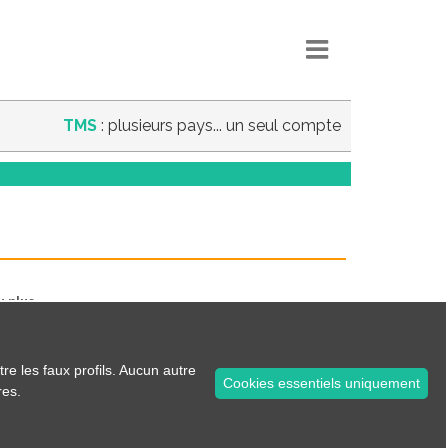
TMS
: plusieurs pays... un seul compte
u plus.
es...
tre les faux profils. Aucun autre
Cookies essentiels uniquement
res.