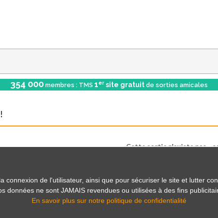
354 000
er
1
site gratuit
membres : TMS
de sorties amicales
!
Cette sortie n'existe pas... o
Mais il y en a beaucoup d'autr
onnexion de l'utilisateur, ainsi que pour sécuriser le site et lutter con
 vos données ne sont JAMAIS revendues ou utilisées à des fins publicitai
Voir les sorties
En savoir plus sur notre politique de confidentialité