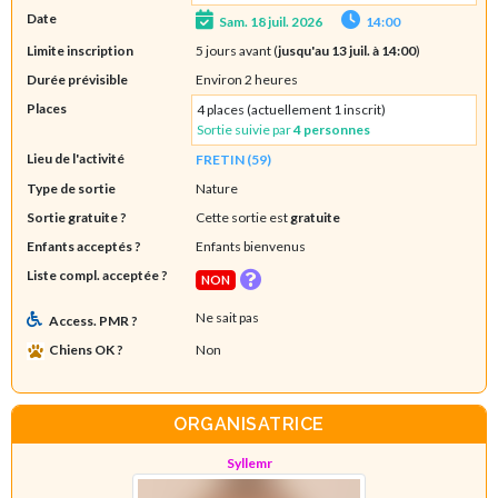
Date
Sam. 18 juil. 2026
14:00
Limite inscription
5 jours avant (
jusqu'au 13 juil. à 14:00
)
Durée prévisible
Environ 2 heures
Places
4 places (actuellement 1 inscrit)
Sortie suivie par
4 personnes
Lieu de l'activité
FRETIN (59)
Type de sortie
Nature
Sortie gratuite ?
Cette sortie est
gratuite
Enfants acceptés ?
Enfants bienvenus
Liste compl. acceptée ?
NON
Ne sait pas
Access. PMR ?
Chiens OK ?
Non
ORGANISATRICE
Syllemr