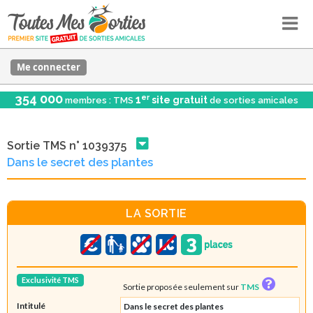
Me connecter
354 000
er
1
site gratuit
membres : TMS
de sorties amicales
Sortie TMS n° 1039375
Dans le secret des plantes
LA SORTIE
Exclusivité TMS
Sortie proposée seulement sur
TMS
Intitulé
Dans le secret des plantes