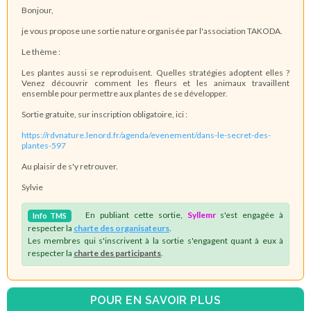
Bonjour,
je vous propose une sortie nature organisée par l'association TAKODA.
Le thème :
Les plantes aussi se reproduisent. Quelles stratégies adoptent elles ?
Venez découvrir comment les fleurs et les animaux travaillent
ensemble pour permettre aux plantes de se développer.
Sortie gratuite, sur inscription obligatoire, ici :
https://rdvnature.lenord.fr/agenda/evenement/dans-le-secret-des-
plantes-597
Au plaisir de s'y retrouver.
Sylvie
En publiant cette sortie,
Syllemr
s'est engagée à
Info
TMS
respecter la
charte des organisateurs
.
Les membres qui s'inscrivent à la sortie s'engagent quant à eux à
respecter la
charte des participants
.
POUR EN SAVOIR PLUS