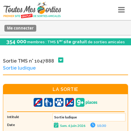
Me connecter
354 000
er
1
site gratuit
membres : TMS
de sorties amicales
Sortie TMS n° 1047888
Sortie ludique
LA SORTIE
Intitulé
Sortie ludique
Date
Sam. 6 juin 2026
10:30