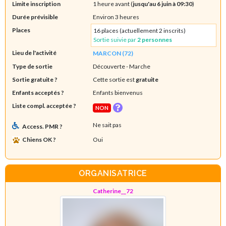
Limite inscription
1 heure avant (
jusqu'au 6 juin à 09:30
)
Durée prévisible
Environ 3 heures
Places
16 places (actuellement 2 inscrits)
Sortie suivie par
2 personnes
Lieu de l'activité
MARCON (72)
Type de sortie
Découverte
- Marche
Sortie gratuite ?
Cette sortie est
gratuite
Enfants acceptés ?
Enfants bienvenus
Liste compl. acceptée ?
NON
Ne sait pas
Access. PMR ?
Chiens OK ?
Oui
ORGANISATRICE
Catherine__72