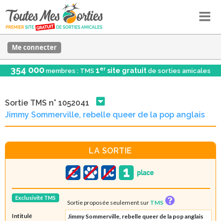
Me connecter
354 000
er
1
site gratuit
membres : TMS
de sorties amicales
Sortie TMS n° 1052041
Jimmy Sommerville, rebelle queer de la pop anglais
LA SORTIE
Exclusivité TMS
Sortie proposée seulement sur
TMS
Intitulé
Jimmy Sommerville, rebelle queer de la pop anglais