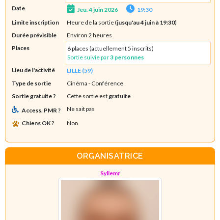
Date
Jeu. 4 juin 2026
19:30
Limite inscription
Heure de la sortie (
jusqu'au 4 juin à 19:30
)
Durée prévisible
Environ 2 heures
Places
6 places (actuellement 5 inscrits)
Sortie suivie par
3 personnes
Lieu de l'activité
LILLE (59)
Type de sortie
Cinéma
- Conférence
Sortie gratuite ?
Cette sortie est
gratuite
Ne sait pas
Access. PMR ?
Chiens OK ?
Non
ORGANISATRICE
Syllemr