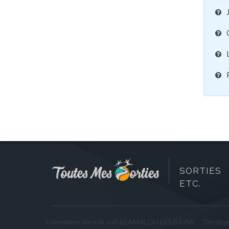
SORTIES 
ETC.
3 semaines dans le sud à LAMALOU LES BAINS
Dordog