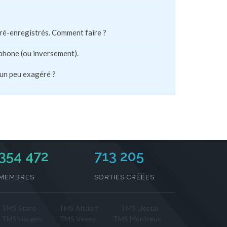
pré-enregistrés. Comment faire ?
phone (ou inversement).
 un peu exagéré ?
354 472
713 205
MEMBRES
SORTIES CRÉÉES
TMS Stans
TMS Altdorf
TMS Liestal
TMS Horgen
TMS Vevey
TMS Montreux