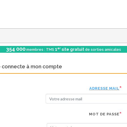
354 000
er
1
site gratuit
membres : TMS
de sorties amicales
e connecte à mon compte
ADRESSE MAIL
MOT DE PASSE