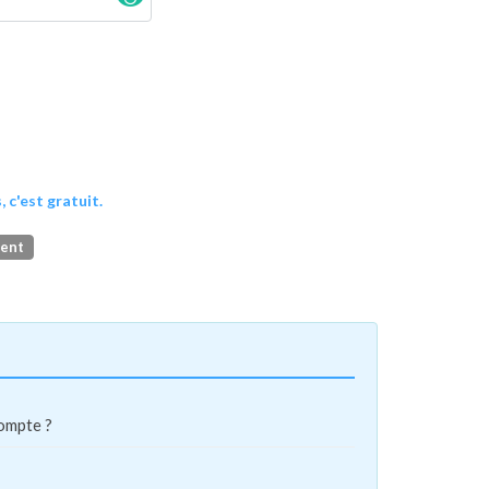
, c'est gratuit.
ment
compte ?