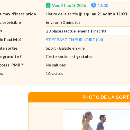
Ven. 21 août 2026
11:00
 max d'inscription
Heure de la sortie (
jusqu'au 21 août à 11:00
)
 prévisible
Environ 90 minutes
es
20 places (actuellement 1 inscrit)
de l'activité
ST SEBASTIEN SUR LOIRE (44)
de sortie
Sport
- Balade en ville
e gratuite ?
Cette sortie est
gratuite
ccess. PMR ?
Ne sait pas
es
16 visites
PHOTO DE LA SORT