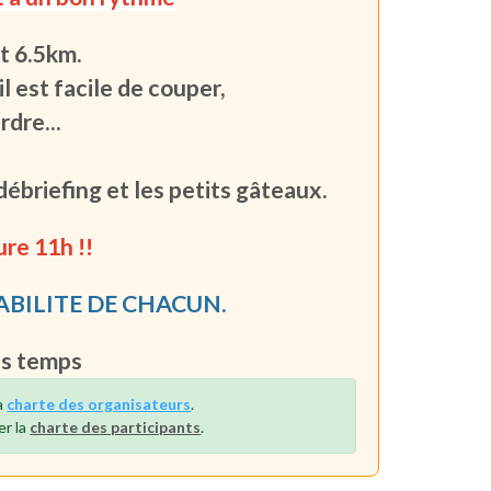
it 6.5km.
l est facile de couper,
rdre...
débriefing
et les petits gâteaux
.
ure 11h !!
ABILITE DE CHACUN.
is temps
a
charte des organisateurs
.
er la
charte des participants
.