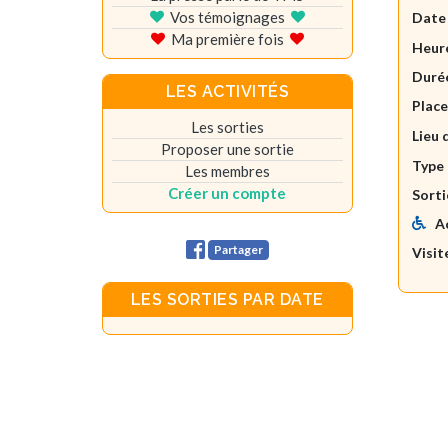
Vos témoignages
Date
Ma première fois
Heure
Durée
LES ACTIVITÉS
Plac
Les sorties
Lieu 
Proposer une sortie
Type 
Les membres
Créer un compte
Sorti
A
Partager
Visit
LES SORTIES PAR DATE