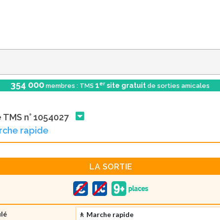
354 000
er
1
site gratuit
membres : TMS
de sorties amicales
e TMS n° 1054027
rche rapide
LA SORTIE
ulé
🚶 Marche rapide