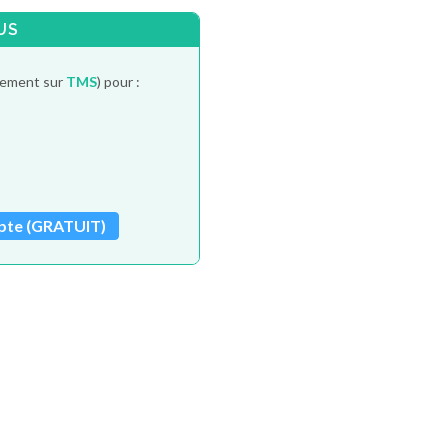
US
itement sur
TMS
) pour :
pte (GRATUIT)