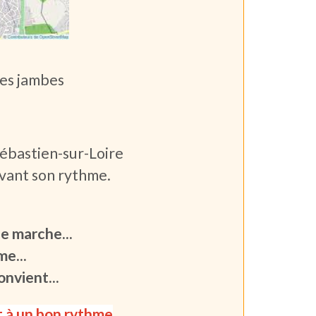
les jambes
Sébastien-sur-Loire
ivant son rythme.
e marche...
e...
onvient...
t à un bon rythme