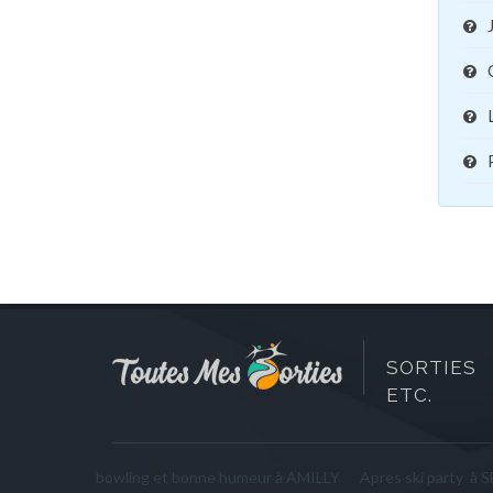
SORTIES 
ETC.
bowling et bonne humeur à AMILLY
Apres ski party à