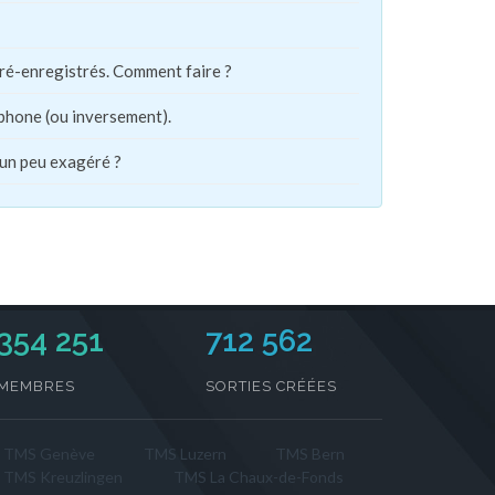
pré-enregistrés. Comment faire ?
phone (ou inversement).
 un peu exagéré ?
354 251
712 562
MEMBRES
SORTIES CRÉÉES
TMS Genève
TMS Luzern
TMS Bern
TMS Kreuzlingen
TMS La Chaux-de-Fonds