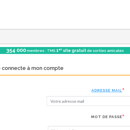
354 000
er
1
site gratuit
membres : TMS
de sorties amicales
e connecte à mon compte
ADRESSE MAIL
MOT DE PASSE