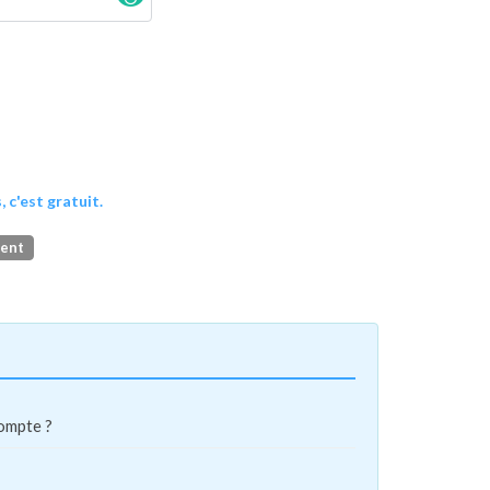
, c'est gratuit.
ment
compte ?