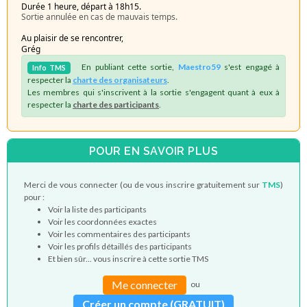
Durée 1 heure, départ à 18h15.
Sortie annulée en cas de mauvais temps.
Au plaisir de se rencontrer,
Grég
En publiant cette sortie,
Maestro59
s'est engagé à
Info
TMS
respecter la
charte des organisateurs
.
Les membres qui s'inscrivent à la sortie s'engagent quant à eux à
respecter la
charte des participants
.
POUR EN SAVOIR PLUS
Merci de vous connecter (ou de vous inscrire gratuitement sur
TMS
)
pour :
Voir la liste des participants
Voir les coordonnées exactes
Voir les commentaires des participants
Voir les profils détaillés des participants
Et bien sûr... vous inscrire à cette sortie TMS
Me connecter
ou
Créer un compte (GRATUIT)