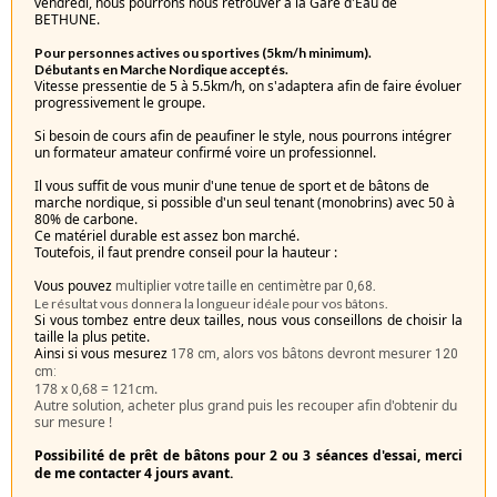
vendredi, nous pourrons nous retrouver à la Gare d'Eau de
BETHUNE.
Pour personnes actives ou sportives (5km/h minimum).
Débutants en Marche Nordique acceptés.
Vitesse pressentie de 5 à 5.5km/h, on s'adaptera afin de faire évoluer
progressivement le groupe.
Si besoin de cours afin de peaufiner le style, nous pourrons intégrer
un formateur amateur confirmé voire un professionnel.
Il vous suffit de vous munir d'une tenue de sport et de bâtons de
marche nordique, si possible d'un seul tenant (monobrins) avec 50 à
80% de carbone.
Ce matériel durable est assez bon marché.
Toutefois, il faut prendre conseil pour la hauteur :
Vous pouvez
.
multiplier votre taille en centimètre par 0,68
Le résultat vous donnera la longueur idéale pour vos bâtons.
Si vous tombez entre deux tailles, nous vous conseillons de choisir la
taille la plus petite.
Ainsi si vous mesurez
, alors vos bâtons devront mesurer
178 cm
120
cm:
178 x 0,68 = 121cm.
Autre solution, acheter plus grand puis les recouper afin d'obtenir du
sur mesure !
Possibilité de prêt de bâtons pour 2 ou 3 séances d'essai, merci
de me contacter 4 jours avant.