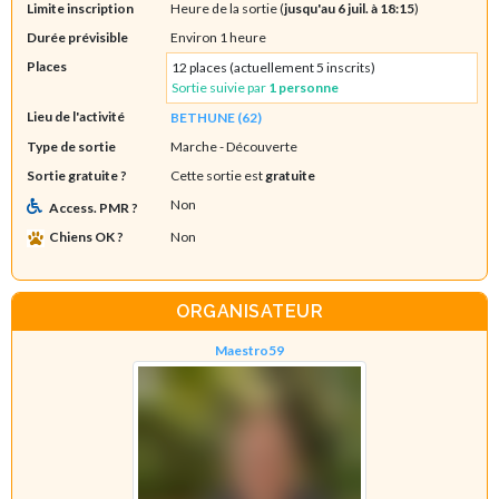
Limite inscription
Heure de la sortie (
jusqu'au 6 juil. à 18:15
)
Durée prévisible
Environ 1 heure
Places
12 places (actuellement 5 inscrits)
Sortie suivie par
1 personne
Lieu de l'activité
BETHUNE (62)
Type de sortie
Marche
- Découverte
Sortie gratuite ?
Cette sortie est
gratuite
Non
Access. PMR ?
Chiens OK ?
Non
ORGANISATEUR
Maestro59