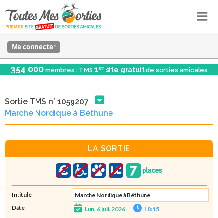
Me connecter
354 000
er
1
site gratuit
membres : TMS
de sorties amicales
Sortie TMS n° 1059207
Marche Nordique à Béthune
LA SORTIE
Intitulé
Marche Nordique à Béthune
Date
Lun. 6 juil. 2026
18:15