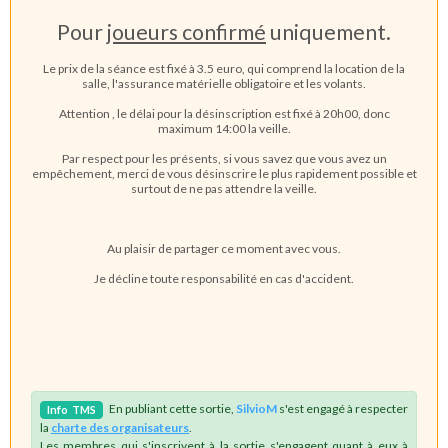
Pour
joueurs confirmé
uniquement.
Le prix de la séance est fixé à 3.5 euro, qui comprend la location de la
salle, l'assurance matérielle obligatoire et les volants.
Attention , le délai pour la désinscription est fixé à 20h00, donc
maximum 14:00 la veille.
Par respect pour les présents, si vous savez que vous avez un
empêchement, merci de vous désinscrire le plus rapidement possible et
surtout de ne pas attendre la veille.
Au plaisir de partager ce moment avec vous.
Je décline toute responsabilité en cas d'accident.
En publiant cette sortie,
SilvioM
s'est engagé à respecter
Info
TMS
la
charte des organisateurs
.
Les membres qui s'inscrivent à la sortie s'engagent quant à eux à