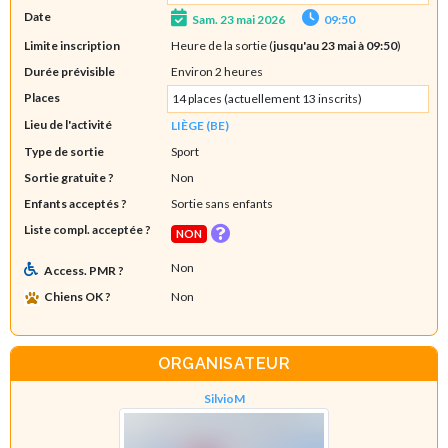
Date
Sam. 23 mai 2026
09:50
Limite inscription
Heure de la sortie (
jusqu'au 23 mai à 09:50
)
Durée prévisible
Environ 2 heures
Places
14 places (actuellement 13 inscrits)
Lieu de l'activité
LIÈGE (BE)
Type de sortie
Sport
Sortie gratuite ?
Non
Enfants acceptés ?
Sortie sans enfants
Liste compl. acceptée ?
NON
Non
Access. PMR ?
Chiens OK ?
Non
ORGANISATEUR
SilvioM