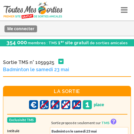
Me connecter
354 000
er
1
site gratuit
membres : TMS
de sorties amicales
Sortie TMS n° 1059925
Badminton le samedi 23 mai
LA SORTIE
Exclusivité TMS
Sortie proposée seulement sur
TMS
Intitulé
Badminton le samedi 23 mai