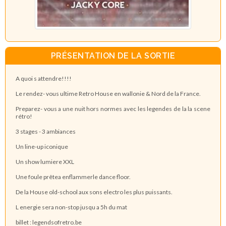
PRÉSENTATION DE LA SORTIE
A quoi s attendre!!!!
Le rendez- vous ultime Retro House en wallonie & Nord de la France.
Preparez- vous a une nuit hors normes avec les legendes de la la scene
rétro!
3 stages - 3 ambiances
Un line-up iconique
Un show lumiere XXL
Une foule prêtea enflammerle dance floor.
De la House old-school aux sons electro les plus puissants.
L energie sera non-stop jusqu a 5h du mat
billet : legendsofretro.be