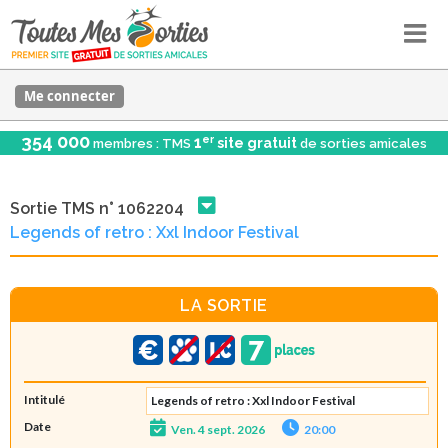
Me connecter
354 000
er
1
site gratuit
membres : TMS
de sorties amicales
Sortie TMS n° 1062204
Legends of retro : Xxl Indoor Festival
LA SORTIE
Intitulé
Legends of retro : Xxl Indoor Festival
Date
Ven. 4 sept. 2026
20:00