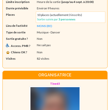
Limite inscription
Heure de la sortie (
jusqu'au 4 sept. à 20:00
)
Durée prévisible
Environ 9 heures
Places
10 places (actuellement 3 inscrits)
Sortie suivie par
3 personnes
Lieu de l'activité
MONS (BE)
Type de sortie
Musique
- Danser
Sortie gratuite ?
Non
Ne sait pas
Access. PMR ?
Chiens OK ?
Non
Visites
82 visites
ORGANISATRICE
Tine65