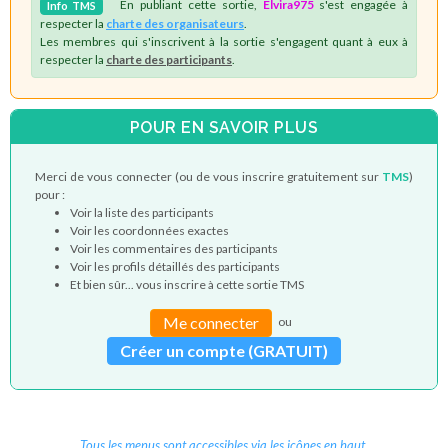
En publiant cette sortie,
Elvira975
s'est engagée à
Info
TMS
respecter la
charte des organisateurs
.
Les membres qui s'inscrivent à la sortie s'engagent quant à eux à
respecter la
charte des participants
.
POUR EN SAVOIR PLUS
Merci de vous connecter (ou de vous inscrire gratuitement sur
TMS
)
pour :
Voir la liste des participants
Voir les coordonnées exactes
Voir les commentaires des participants
Voir les profils détaillés des participants
Et bien sûr... vous inscrire à cette sortie TMS
Me connecter
ou
Créer un compte (GRATUIT)
Tous les menus sont accessibles via les icônes en haut.