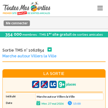
Me connecter
354 000
er
1
site gratuit
membres : TMS
de sorties amicales
Sortie TMS n° 1062854
Marche autour Villers la Ville
LA SORTIE
Intitulé
Marche autour Villers la Ville
Date
Mer. 27 mai 2026
15:00