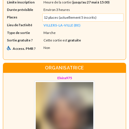
Limite inscription
Heure de la sortie (
jusqu'au 27 mai à 15:00
)
Durée prévisible
Environ 3 heures
Places
12 places (actuellement 5 inscrits)
Lieu de l'activité
VILLERS-LA-VILLE (BE)
Type de sortie
Marche
Sortie gratuite ?
Cette sortie est
gratuite
Non
Access. PMR ?
ORGANISATRICE
Elvira975