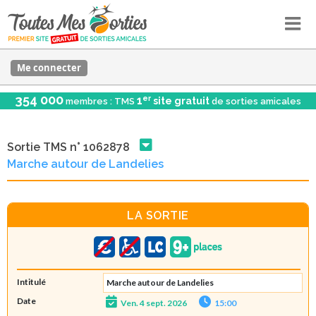
Me connecter
354 000
er
1
site gratuit
membres : TMS
de sorties amicales
Sortie TMS n° 1062878
Marche autour de Landelies
LA SORTIE
Intitulé
Marche autour de Landelies
Date
Ven. 4 sept. 2026
15:00