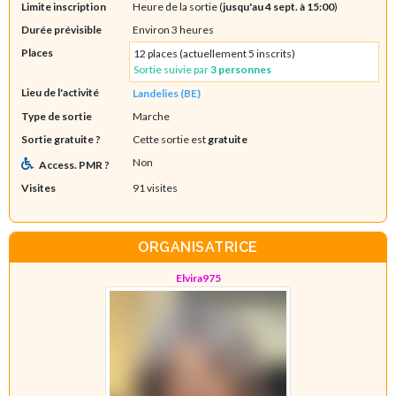
Limite inscription
Heure de la sortie (
jusqu'au 4 sept. à 15:00
)
Durée prévisible
Environ 3 heures
Places
12 places (actuellement 5 inscrits)
Sortie suivie par
3 personnes
Lieu de l'activité
Landelies (BE)
Type de sortie
Marche
Sortie gratuite ?
Cette sortie est
gratuite
Non
Access. PMR ?
Visites
91 visites
ORGANISATRICE
Elvira975