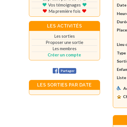
Vos témoignages
Date
Ma première fois
Heure
Durée
LES ACTIVITÉS
Plac
Les sorties
Proposer une sortie
Lieu 
Les membres
Type 
Créer un compte
Sorti
Enfan
Partager
Liste
LES SORTIES PAR DATE
A
C