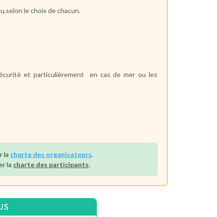
u,selon le choix de chacun.
écurité et particulièrement en cas de mer ou les
.
r la
charte des organisateurs
.
er la
charte des participants
.
US