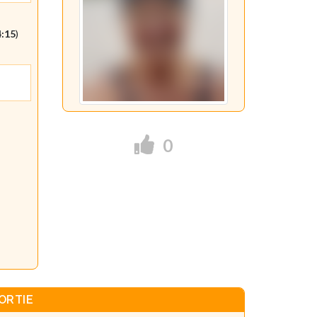
4:15
)
0
ORTIE