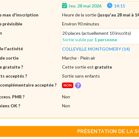
Jeu. 28 mai 2026
14:15
 max d'inscription
Heure de la sortie (
jusqu'au 28 mai à 1
 prévisible
Environ 90 minutes
es
20 places (actuellement 10 inscrits)
Sortie suivie par
1 personne
de l'activité
COLLEVILLE MONTGOMERY (14)
de sortie
Marche
- Plein air
e gratuite ?
Cette sortie est
gratuite
ts acceptés ?
Sortie sans enfants
 complémentaire acceptée ?
NON
ccess. PMR ?
Non
hiens OK ?
Non
PRÉSENTATION DE LA S