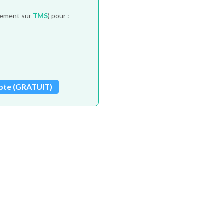
itement sur
TMS
) pour :
pte (GRATUIT)