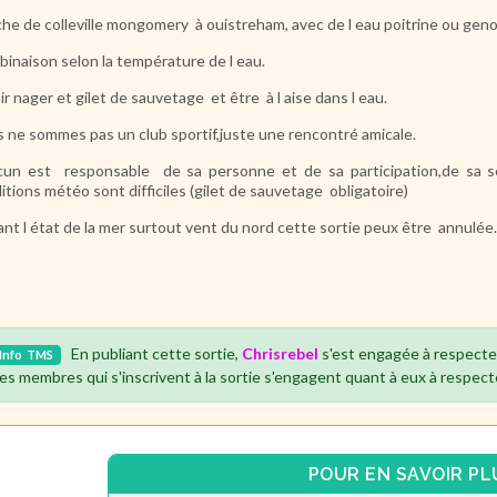
he de colleville mongomery à ouistreham, avec de l eau poitrine ou geno
inaison selon la température de l eau.
ir nager et gilet de sauvetage et être à l aise dans l eau.
 ne sommes pas un club sportif,juste une rencontré amicale.
un est responsable de sa personne et de sa participation,de sa s
itions météo sont difficiles (gilet de sauvetage obligatoire)
ant l état de la mer surtout vent du nord cette sortie peux être annulée
En publiant cette sortie,
Chrisrebel
s'est engagée à respecte
Info
TMS
es membres qui s'inscrivent à la sortie s'engagent quant à eux à respect
POUR EN SAVOIR PL