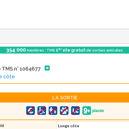
354 000
er
1
site gratuit
membres : TMS
de sorties amicales
e TMS n° 1064677
e côte
LA SORTIE
ulé
Longe côte