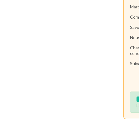
Marc
Comb
Savo
Nous
Chac
cond
Suiv
L