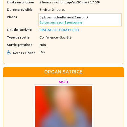
Limite inscription
2 heures avant (
jusqu'au 20 mai à 17:50
)
Durée prévisible
Environ 2 heures
Places
5 places (actuellement 1 inscrit)
Sortie suivie par
1 personne
Lieu de l'activité
BRAINE-LE-COMTE (BE)
Type de sortie
Conférence
- Société
Sortie gratuite ?
Non
Oui
Access. PMR ?
ORGANISATRICE
Maki1