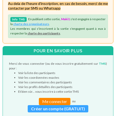
Au dela de l'heure d'inscription, en cas de besoin, merci de me
contacter par SMS ou Whatsapp
En publiant cette sortie,
Maki1
s'est engagée à respecter
Info
TMS
la
charte des organisateurs
.
Les membres qui s'inscrivent à la sortie s'engagent quant à eux à
respecter la
charte des participants
.
POUR EN SAVOIR PLUS
Merci de vous connecter (ou de vous inscrire gratuitement sur
TMS
)
pour :
Voir la liste des participants
Voir les coordonnées exactes
Voir les commentaires des participants
Voir les profils détaillés des participants
Et bien sûr... vous inscrire à cette sortie TMS
Me connecter
ou
Créer un compte (GRATUIT)