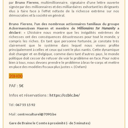
par
Bruno Fierens
, multimillionnaire, signataire d'une lettre ouverte
signée par des millionnaires et des milliardaires exhortant les dirigeants
élus à faire face à l’effet néfaste de la richesse extrême sur nos
démocraties et la société en général.
Bruno Fierens
,
l'un des nombreux actionnaires familiaux du groupe
Ackermans&van Haaren et membre de
Millionaires for Humanity
a
déclaré
: « L'histoire nous montre que les inégalités extrêmes de
richesses ont des conséquences désastreuses pour tout le monde, y
compris les riches. En tant que personne fortunée, je constate très
clairement que le système dans lequel nous vivons profite
principalement à celles et ceux qui sont le plus nantis. Cette dynamique
doit changer et en Belgique, comme dans tant d'autres pays, le monde
politique doit cesser de refuser de voir le problème en face. Pour notre
bien à tous, nous devons prendre le problème à bras-le-corps et mettre
en place des modèles fiscaux plus justes ». (Oxfam)
20H00
PAF :
5€
Infos et réservations :
https://ccblc.be/
Tél :
067 55 15 92
Mail :
centreculturel@7090.be
Gare de Braine le Comte à proximité (- de 5 minutes)