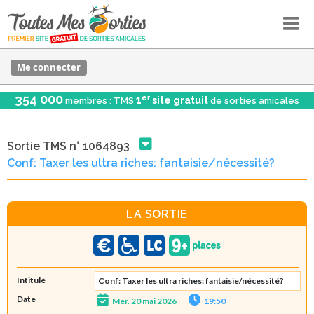
Me connecter
354 000
er
1
site gratuit
membres : TMS
de sorties amicales
Sortie TMS n° 1064893
Conf: Taxer les ultra riches: fantaisie/nécessité?
LA SORTIE
Intitulé
Conf: Taxer les ultra riches: fantaisie/nécessité?
Date
Mer. 20 mai 2026
19:50