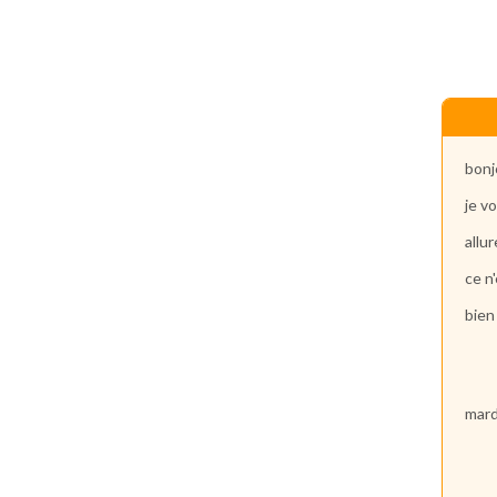
bonj
je v
allu
ce n
bien
mard