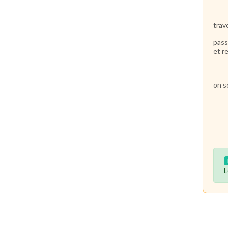
trav
pass
et r
on s
L