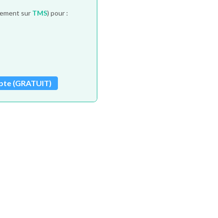
itement sur
TMS
) pour :
pte (GRATUIT)