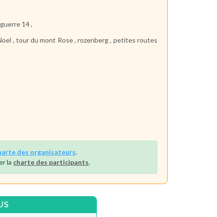
 guerre 14 ,
Noel , tour du mont Rose , rozenberg , petites routes
harte des organisateurs
.
er la
charte des participants
.
US