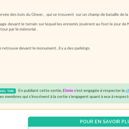
ersée des bois du Gheer , qui se trouvent sur un champ de bataille de la
age devant le terrain sur lequel les ennemis jouèrent au foot le jour de 
etour par le mémorial .
e retrouve devant le monument , il y a des parkings
En publiant cette sortie,
Elmie
s'est engagée à respecter la
c
Info
TMS
es membres qui s'inscrivent à la sortie s'engagent quant à eux à respect
POUR EN SAVOIR PL