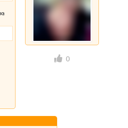
30
)
0