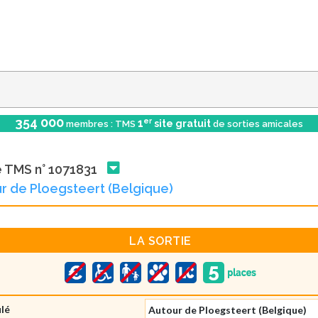
354 000
er
1
site gratuit
membres : TMS
de sorties amicales
e TMS n° 1071831
r de Ploegsteert (Belgique)
LA SORTIE
ulé
Autour de Ploegsteert (Belgique)