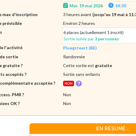
Mar. 19 mai 2026
14:30
 max d'inscription
3 heures avant (
jusqu'au 19 mai à 11:
 prévisible
Environ 2 heures
es
6 places (actuellement 1 inscrit)
Sortie suivie par
3 personnes
de l'activité
Ploegsteert (BE)
de sortie
Randonnée
e gratuite ?
Cette sortie est
gratuite
ts acceptés ?
Sortie sans enfants
 complémentaire acceptée ?
NON
ccess. PMR ?
Non
hiens OK ?
Non
EN RÉSUMÉ...