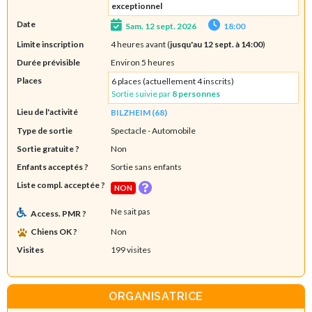
exceptionnel
Date
Sam. 12 sept. 2026
18:00
Limite inscription
4 heures avant (
jusqu'au 12 sept. à 14:00
)
Durée prévisible
Environ 5 heures
Places
6 places (actuellement 4 inscrits)
Sortie suivie par
8 personnes
Lieu de l'activité
BILZHEIM (68)
Type de sortie
Spectacle
- Automobile
Sortie gratuite ?
Non
Enfants acceptés ?
Sortie sans enfants
Liste compl. acceptée ?
NON
Ne sait pas
Access. PMR ?
Chiens OK ?
Non
Visites
199 visites
ORGANISATRICE