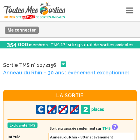
Me connecter
354 000
er
1
site gratuit
membres : TMS
de sorties amicales
Sortie TMS n° 1072156
Anneau du Rhin – 30 ans : événement exceptionnel
LA SORTIE
Exclusivité TMS
Sortie proposée seulement sur
TMS
Intitulé
Anneau du Rhin – 30 ans : événement