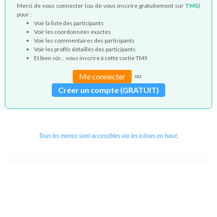
Merci de vous connecter (ou de vous inscrire gratuitement sur
TMS
)
pour :
Voir la liste des participants
Voir les coordonnées exactes
Voir les commentaires des participants
Voir les profils détaillés des participants
Et bien sûr... vous inscrire à cette sortie TMS
Me connecter
ou
Créer un compte (GRATUIT)
Tous les menus sont accessibles via les icônes en haut.
Copyright © 2026 Le Cube.
Cours et stages d'anglais
CGVU
Mentions légales
Contact
/
/
/