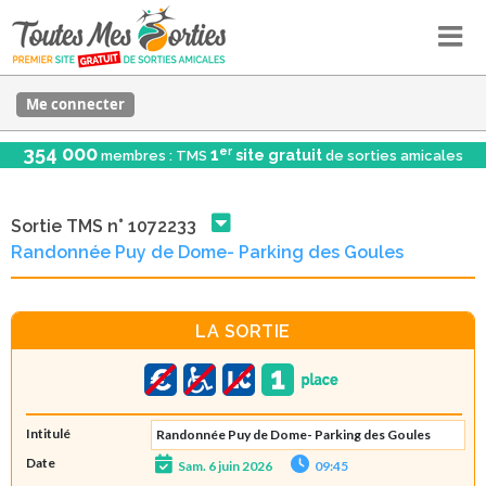
Me connecter
354 000
er
1
site gratuit
membres : TMS
de sorties amicales
Sortie TMS n° 1072233
Randonnée Puy de Dome- Parking des Goules
LA SORTIE
Intitulé
Randonnée Puy de Dome- Parking des Goules
Date
Sam. 6 juin 2026
09:45