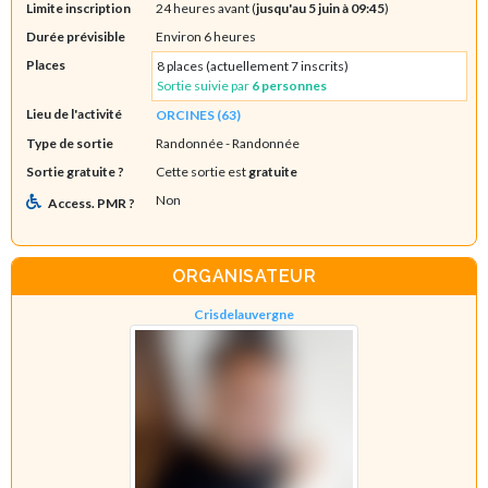
Limite inscription
24 heures avant (
jusqu'au 5 juin à 09:45
)
Durée prévisible
Environ 6 heures
Places
8 places (actuellement 7 inscrits)
Sortie suivie par
6 personnes
Lieu de l'activité
ORCINES (63)
Type de sortie
Randonnée
- Randonnée
Sortie gratuite ?
Cette sortie est
gratuite
Non
Access. PMR ?
ORGANISATEUR
Crisdelauvergne