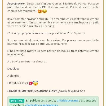
Au programme
: Départ parking des Goules, Montée du Pariou, Passage
par le chemin des chèvres, PAUSE au sommet du PDD et descente par le
chemin des muletiers...
Il faut compter environ 5h00/5h30 de marche en y allant tranquillement
et sereinement. On part ensemble et on rentre ensemble pour un petit
verre de l'amitié au retour du parking.
C'est un projet pour le moment que je validerai d'ici 10 jours :)
Si tu es motivé(e), cool, avec le sourire...On pourra passer une belle
journée. N'oubliez pas de quoi vous restaurer :)
N'hésites pas à mettre un petit post en dessous si tu es potentiellement
interessé(e).
A très vite ami(e)s marcheurs...
Des bises
A bientôt.
CRICRI ou CRIS :)
COMME D'HABITUDE, SI MAUVAIS TEMPS, j'annule la veille à 17H.
En publiant cette sortie,
Crisdelauvergne
s'est engagé à
Info
TMS
respecter la
charte des organisateurs
.