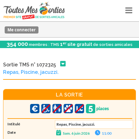
Me connecter
354 000
er
1
site gratuit
membres : TMS
de sorties amicales
Sortie TMS n° 1072325
Repas, Piscine, jacuzzi.
LA SORTIE
Intitulé
Repas, Piscine, jacuzzi.
Date
Sam. 6 juin 2026
11:00