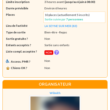
Limite inscription
3 heures avant (
jusqu'au 6 juin à 08:00
)
Durée prévisible
Environ 6 heures
Places
10 places (actuellement 5 inscrits)
Sortie suivie par
7 personnes
Lieu de l'activité
LA SEYNE SUR MER (83)
Type de sortie
Bien-être
- Repas
Sortie gratuite ?
Non
Enfants acceptés ?
Sortie sans enfants
Liste compl. acceptée ?
NON
Non
Access. PMR ?
Chiens OK ?
Non
ORGANISATEUR
Wilmith