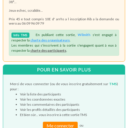
38*...
Jeux echec, scrabble...
Prix 45 e tout compris 10E d' arrhs a l inscription Rib a la demande ou
wero au 06 09 96 09 79
En publiant cette sortie,
Wilmith
s'est engagé à
Info
TMS
respecter la
charte des organisateurs
.
Les membres qui s'inscrivent à la sortie s'engagent quant à eux à
respecter la
charte des participants
.
POUR EN SAVOIR PLUS
Merci de vous connecter (ou de vous inscrire gratuitement sur
TMS
)
pour :
Voir la liste des participants
Voir les coordonnées exactes
Voir les commentaires des participants
Voir les profils détaillés des participants
Et bien sûr... vous inscrire à cette sortie TMS
Me connecter
ou