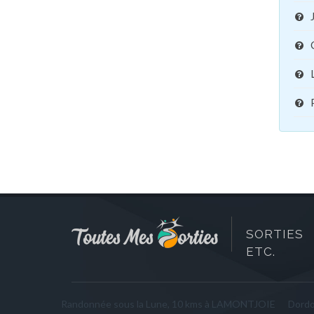
SORTIES 
ETC.
Randonnée sous la Lune, 10 kms à LAMONTJOIE
Dord