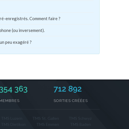
pré-enregistrés. Comment faire ?
phone (ou inversement).
 un peu exagéré ?
354 363
712 892
MEMBRES
SORTIES CRÉÉES
TMS Luzern
TMS St. Gallen
TMS Schwyz
TMS Dietikon
TMS Emmen
TMS Baden