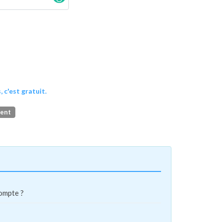
, c'est gratuit.
ment
compte ?