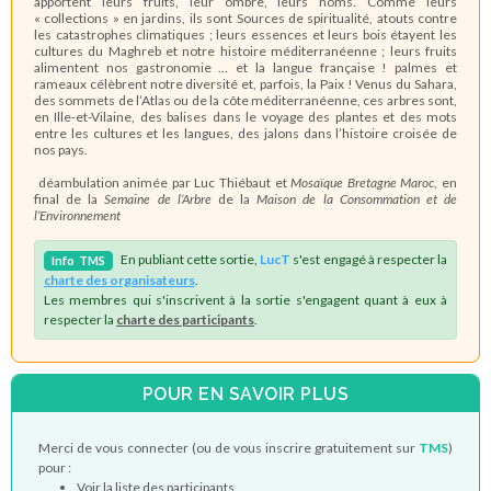
apportent leurs fruits, leur ombre, leurs noms. Comme leurs
« collections » en jardins, ils sont Sources de spiritualité, atouts contre
les catastrophes climatiques ; leurs essences et leurs bois étayent les
cultures du Maghreb et notre histoire méditerranéenne ; leurs fruits
alimentent nos gastronomie … et la langue française ! palmes et
rameaux célèbrent notre diversité et, parfois, la Paix ! Venus du Sahara,
des sommets de l’Atlas ou de la côte méditerranéenne, ces arbres sont,
en Ille-et-Vilaine, des balises dans le voyage des plantes et des mots
entre les cultures et les langues, des jalons dans l’histoire croisée de
nos pays.
déambulation animée par Luc Thiébaut et
Mosaïque Bretagne Maroc
, en
final de la
Semaine de l’Arbre
de la
Maison de la Consommation et de
l’Environnement
En publiant cette sortie,
LucT
s'est engagé à respecter la
Info
TMS
charte des organisateurs
.
Les membres qui s'inscrivent à la sortie s'engagent quant à eux à
respecter la
charte des participants
.
POUR EN SAVOIR PLUS
Merci de vous connecter (ou de vous inscrire gratuitement sur
TMS
)
pour :
Voir la liste des participants