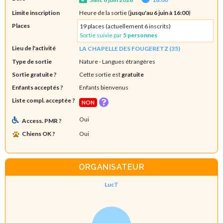
Limite inscription
Heure de la sortie (
jusqu'au 6 juin à 16:00
)
Places
19 places (actuellement 6 inscrits)
Sortie suivie par
5 personnes
Lieu de l'activité
LA CHAPELLE DES FOUGERETZ (35)
Type de sortie
Nature
- Langues étrangères
Sortie gratuite ?
Cette sortie est
gratuite
Enfants acceptés ?
Enfants bienvenus
Liste compl. acceptée ?
NON
Oui
Access. PMR ?
Chiens OK ?
Oui
ORGANISATEUR
LucT