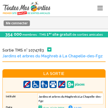
Me connecter
354 000
er
1
site gratuit
membres : TMS
de sorties amicales
Sortie TMS n° 1074783
Jardins et arbres du Maghreb à La Chapelle-des-Fgz
LA SORTIE
Intitulé
Jardins et arbres du Maghreb à La Chapelle-des-
Fgz
Date
Sam. 6 juin 2026
16:00