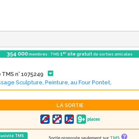
354 000
er
1
site gratuit
membres : TMS
de sorties amicales
e TMS n° 1075249
ssage Sculpture, Peinture, au Four Pontet,
LA SORTIE
lusivité TMS
Sortie proposée seulement sur
TMS