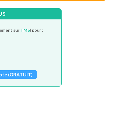
US
itement sur
TMS
) pour :
pte (GRATUIT)