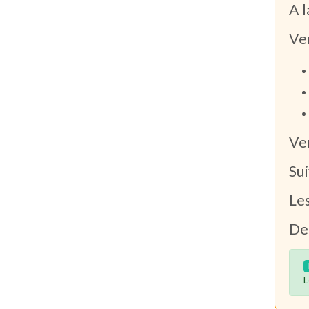
A l
Ven
Ver
Sui
Les
De 
L