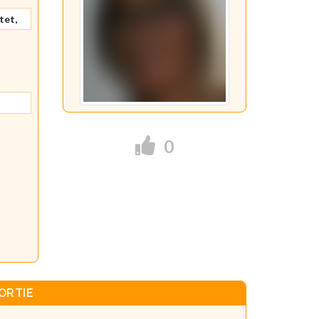
tet,
0
ORTIE