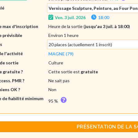
ulé
Vernissage Sculpture, Peinture, au Four Pon
Ven. 3 juil. 2026
18:00
 max d'inscription
Heure de la sortie (
jusqu'au 3 juil. à 18:00
)
 prévisible
Environ 1 heure
es
20 places (actuellement 1 inscrit)
de l'activité
MAGNE (79)
de sortie
Culture
e gratuite ?
Cette sortie est
gratuite
ccess. PMR ?
Ne sait pas
hiens OK ?
Non
e de fiabilité minimum
95 %
PRÉSENTATION DE LA S