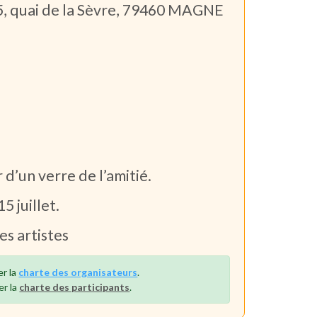
, 5, quai de la Sèvre, 79460 MAGNE
 d’un verre de l’amitié.
5 juillet.
es artistes
er la
charte des organisateurs
.
er la
charte des participants
.