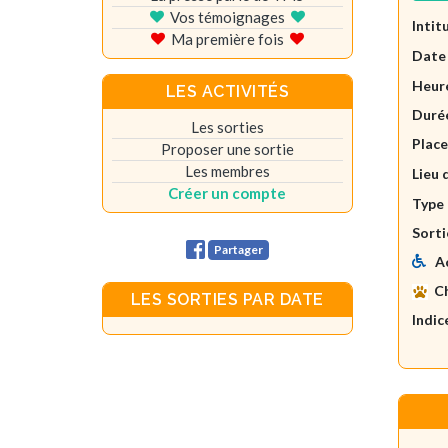
Vos témoignages
Intit
Ma première fois
Date
Heure
LES ACTIVITÉS
Durée
Les sorties
Plac
Proposer une sortie
Les membres
Lieu 
Créer un compte
Type 
Sorti
Partager
A
C
LES SORTIES PAR DATE
Indic