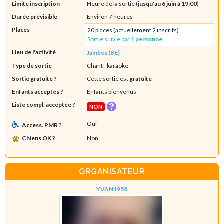
Limite inscription
Heure de la sortie (
jusqu'au 6 juin à 19:00
)
Durée prévisible
Environ 7 heures
Places
20 places (actuellement 2 inscrits)
Sortie suivie par
1 personne
Lieu de l'activité
Jambes (BE)
Type de sortie
Chant - karaoke
Sortie gratuite ?
Cette sortie est
gratuite
Enfants acceptés ?
Enfants bienvenus
Liste compl. acceptée ?
NON
Oui
Access. PMR ?
Chiens OK ?
Non
ORGANISATEUR
YVAN1958