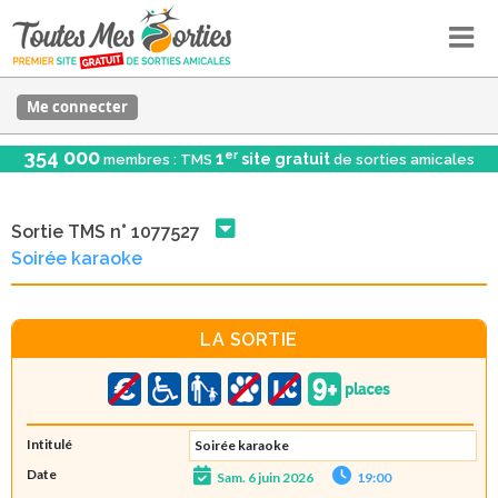
Me connecter
354 000
er
1
site gratuit
membres : TMS
de sorties amicales
Sortie TMS n° 1077527
Soirée karaoke
LA SORTIE
Intitulé
Soirée karaoke
Date
Sam. 6 juin 2026
19:00