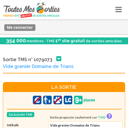
Me connecter
354 000
er
1
site gratuit
membres : TMS
de sorties amicales
Sortie TMS n° 1079073
Vide grenier Domaine de Trians
LA SORTIE
Exclusivité TMS
Sortie proposée seulement sur
TMS
Intitulé
Vide grenier Domaine de Trians