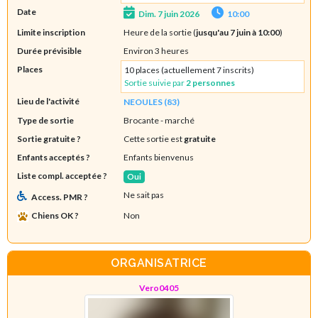
Date
Dim. 7 juin 2026
10:00
Limite inscription
Heure de la sortie (
jusqu'au 7 juin à 10:00
)
Durée prévisible
Environ 3 heures
Places
10 places (actuellement 7 inscrits)
Sortie suivie par
2 personnes
Lieu de l'activité
NEOULES (83)
Type de sortie
Brocante - marché
Sortie gratuite ?
Cette sortie est
gratuite
Enfants acceptés ?
Enfants bienvenus
Liste compl. acceptée ?
Oui
Ne sait pas
Access. PMR ?
Chiens OK ?
Non
ORGANISATRICE
Vero0405