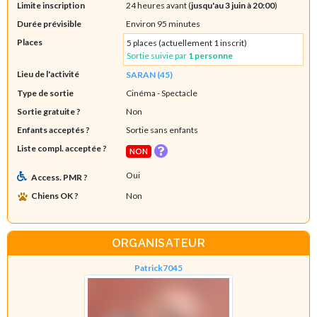
Limite inscription
24 heures avant (
jusqu'au 3 juin à 20:00
)
Durée prévisible
Environ 95 minutes
Places
5 places (actuellement 1 inscrit)
Sortie suivie par
1 personne
Lieu de l'activité
SARAN (45)
Type de sortie
Cinéma
- Spectacle
Sortie gratuite ?
Non
Enfants acceptés ?
Sortie sans enfants
Liste compl. acceptée ?
NON
Oui
Access. PMR ?
Chiens OK ?
Non
ORGANISATEUR
Patrick7045