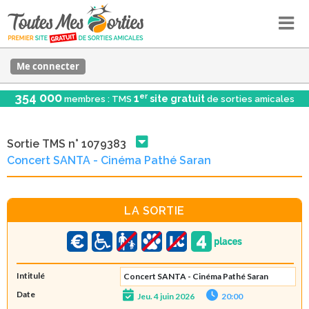
Me connecter
354 000
er
1
site gratuit
membres : TMS
de sorties amicales
Sortie TMS n° 1079383
Concert SANTA - Cinéma Pathé Saran
LA SORTIE
Intitulé
Concert SANTA - Cinéma Pathé Saran
Date
Jeu. 4 juin 2026
20:00