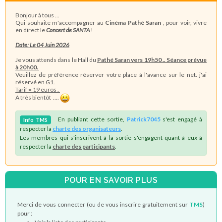
Bonjour à tous ...
Qui souhaite m'accompagner au
Cinéma Pathé Saran
, pour voir, vivre
en direct le
Concert de SANTA
!
Date: Le 04 Juin 2026
Je vous attends dans le Hall du
Pathé Saran vers 19h50 .. Séance prévue
à 20h00.
Veuillez de préférence réserver votre place à l'avance sur le net. j'ai
réservé en
G1.
Tarif = 19 euros .
A très bientôt ....
En publiant cette sortie,
Patrick7045
s'est engagé à
Info
TMS
respecter la
charte des organisateurs
.
Les membres qui s'inscrivent à la sortie s'engagent quant à eux à
respecter la
charte des participants
.
POUR EN SAVOIR PLUS
Merci de vous connecter (ou de vous inscrire gratuitement sur
TMS
)
pour :