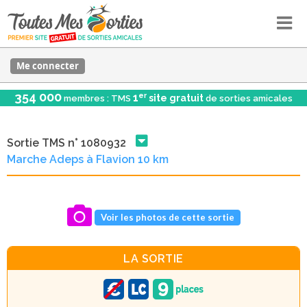
Me connecter
354 000
er
1
site gratuit
membres : TMS
de sorties amicales
Sortie TMS n° 1080932
Marche Adeps à Flavion 10 km
Voir les photos de cette sortie
LA SORTIE