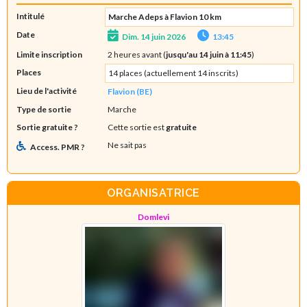
Intitulé
Marche Adeps à Flavion 10 km
Date
Dim. 14 juin 2026
13:45
Limite inscription
2 heures avant (
jusqu'au 14 juin à 11:45
)
Places
14 places (actuellement 14 inscrits)
Lieu de l'activité
Flavion (BE)
Type de sortie
Marche
Sortie gratuite ?
Cette sortie est
gratuite
Ne sait pas
Access. PMR ?
ORGANISATRICE
Domlevi