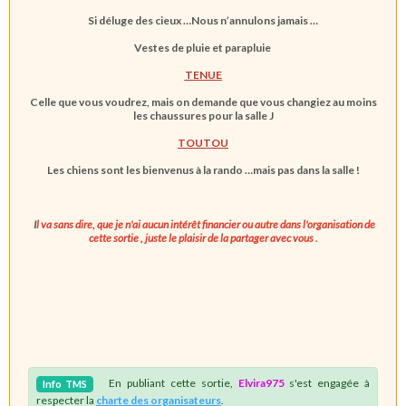
Si déluge des cieux …Nous n’annulons jamais …
Vestes de pluie et parapluie
TENUE
Celle que vous voudrez, mais on demande que vous changiez au moins
les chaussures pour la salle
J
TOUTOU
Les chiens sont les bienvenus à la rando …
mais pas dans la salle !
I
l va sans dire, que je n'ai aucun intérêt financier ou autre dans l'organisation de
cette sortie , juste le plaisir de la partager avec vous .
En publiant cette sortie,
Elvira975
s'est engagée à
Info
TMS
respecter la
charte des organisateurs
.