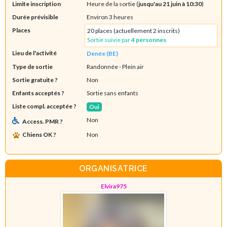
Limite inscription
Heure de la sortie (
jusqu'au 21 juin à 10:30
)
Durée prévisible
Environ 3 heures
Places
20 places (actuellement 2 inscrits)
Sortie suivie par
4 personnes
Lieu de l'activité
Denée (BE)
Type de sortie
Randonnée
- Plein air
Sortie gratuite ?
Non
Enfants acceptés ?
Sortie sans enfants
Liste compl. acceptée ?
Oui
Non
Access. PMR ?
Chiens OK ?
Non
ORGANISATRICE
Elvira975