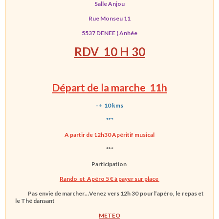
Salle Anjou
Rue Monseu 11
5537 DENEE ( Anhée
RDV 10 H 30
Départ de la marche 11h
-+ 10
kms
***
A partir de 12h30 Apéritif musical
***
Participation
Rando et Apéro 5 € à payer sur place
Pas envie de marcher
…Venez vers 12h 30 pour l’apéro,
le repas et
le Thé dansant
METEO