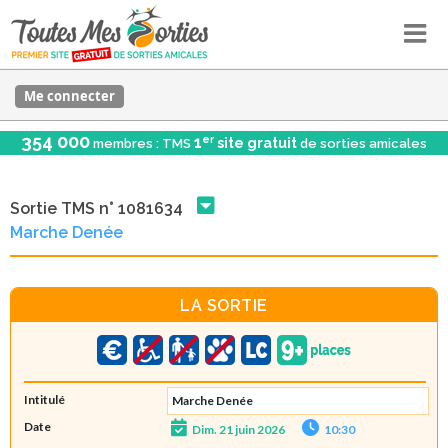
Me connecter
354 000
er
1
site gratuit
membres : TMS
de sorties amicales
Sortie TMS n° 1081634
Marche Denée
LA SORTIE
Intitulé
Marche Denée
Date
Dim. 21 juin 2026
10:30