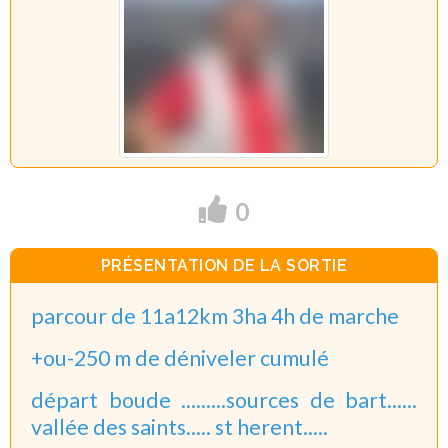
0
PRÉSENTATION DE LA SORTIE
parcour de 11a12km 3ha 4h de marche
+ou-250 m de déniveler cumulé
départ boude .........sources de bart......
vallée des saints..... st herent.....