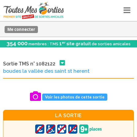
Me connecter
354 000
er
1
site gratuit
membres : TMS
de sorties amicales
Sortie TMS n° 1082122
boudes la vallée des saint st herent
Voir les photos de cette sortie
LA SORTIE