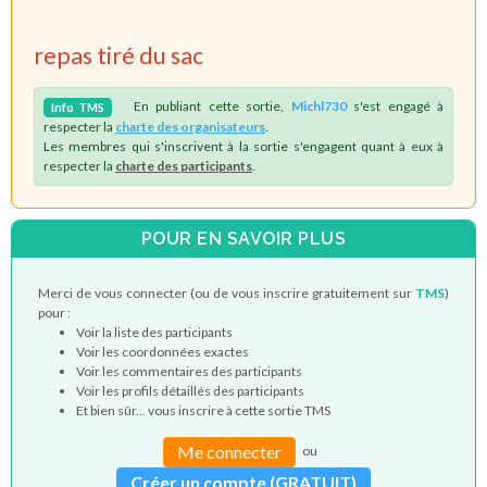
repas tiré du sac
En publiant cette sortie,
Michl730
s'est engagé à
Info
TMS
respecter la
charte des organisateurs
.
Les membres qui s'inscrivent à la sortie s'engagent quant à eux à
respecter la
charte des participants
.
POUR EN SAVOIR PLUS
Merci de vous connecter (ou de vous inscrire gratuitement sur
TMS
)
pour :
Voir la liste des participants
Voir les coordonnées exactes
Voir les commentaires des participants
Voir les profils détaillés des participants
Et bien sûr... vous inscrire à cette sortie TMS
Me connecter
ou
Créer un compte (GRATUIT)