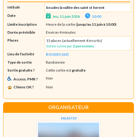
Intitulé
boudes la vallée des saint st herent
Date
Jeu. 11 juin 2026
10:00
Limite inscription
Heure de la sortie (
jusqu'au 11 juin à 10:00
)
Durée prévisible
Environ 4 minutes
Places
15 places (actuellement 4 inscrits)
Sortie suivie par
2 personnes
Lieu de l'activité
BOUDES (63)
Type de sortie
Randonnée
Sortie gratuite ?
Cette sortie est
gratuite
Non
Access. PMR ?
Chiens OK ?
Non
ORGANISATEUR
Michl730