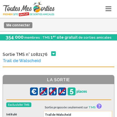
Me connecter
354 000
er
1
site gratuit
membres : TMS
de sorties amicales
Sortie TMS n° 1082176
Trail de Walscheid
LA SORTIE
Exclusivité TMS
Sortie proposée seulement sur
TMS
Intitulé
Trail de Walscheid