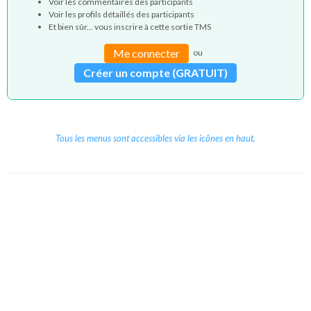
Voir les commentaires des participants
Voir les profils détaillés des participants
Et bien sûr... vous inscrire à cette sortie TMS
Me connecter
ou
Créer un compte (GRATUIT)
Tous les menus sont accessibles via les icônes en haut.
Copyright © 2026 Le Cube.
Cours et stages d'anglais
CGVU
Mentions légales
Contact
/
/
/