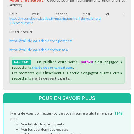
Matériel obligatoire
: Gobelet pour les ravitaillements (6ième km et
arrivée)
Pour vous inscrire, c'est ici :
https://inscriptions.lastlap.fr/inscription/trail-de-walcheid-
2026/courses/
Plus d'infos ici :
https://trail-de-walscheid.fr/reglement/
https://trail-de-walscheid.fr/courses/
En publiant cette sortie,
Kath70
s'est engagée à
Info
TMS
respecter la
charte des organisateurs
.
Les membres qui s'inscrivent à la sortie s'engagent quant à eux à
respecter la
charte des participants
.
POUR EN SAVOIR PLUS
Merci de vous connecter (ou de vous inscrire gratuitement sur
TMS
)
pour :
Voir la liste des participants
Voir les coordonnées exactes