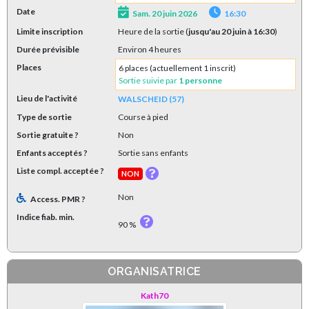
Date
Sam. 20 juin 2026
16:30
Limite inscription
Heure de la sortie (
jusqu'au 20 juin à 16:30
)
Durée prévisible
Environ 4 heures
Places
6 places (actuellement 1 inscrit)
Sortie suivie par
1 personne
Lieu de l'activité
WALSCHEID (57)
Type de sortie
Course à pied
Sortie gratuite ?
Non
Enfants acceptés ?
Sortie sans enfants
Liste compl. acceptée ?
NON
Non
Access. PMR ?
Indice fiab. min.
90 %
ORGANISATRICE
Kath70