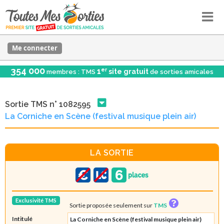
Me connecter
354 000
er
1
site gratuit
membres : TMS
de sorties amicales
Sortie TMS n° 1082595
La Corniche en Scène (festival musique plein air)
LA SORTIE
Exclusivité TMS
Sortie proposée seulement sur
TMS
Intitulé
La Corniche en Scène (festival musique plein air)