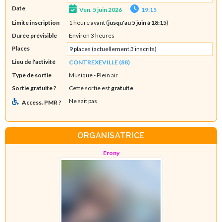
Date
Ven. 5 juin 2026
19:15
Limite inscription
1 heure avant (
jusqu'au 5 juin à 18:15
)
Durée prévisible
Environ 3 heures
Places
9 places (actuellement 3 inscrits)
Lieu de l'activité
CONTREXEVILLE (88)
Type de sortie
Musique
- Plein air
Sortie gratuite ?
Cette sortie est
gratuite
Ne sait pas
Access. PMR ?
ORGANISATRICE
Erony