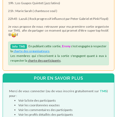
19h : Los Guapos Quintet ( jazz latino)
21h : Marie Sarah ( chanteuse soul )
22h45 : Lazuli.( Rock progressif influencé par Peter Gabriel et Pink Floyd)
Je vous propose de nous retrouver pour ma première sortie organisée
sur TMS, afin de partager ce moment qui promet d'être super top festif.
🤩
💃
En publiant cette sortie,
Erony
s'est engagée à respecter
Info
TMS
la
charte des organisateurs
.
Les membres qui s'inscrivent à la sortie s'engagent quant à eux à
respecter la
charte des participants
.
POUR EN SAVOIR PLUS
Merci de vous connecter (ou de vous inscrire gratuitement sur
TMS
)
pour :
Voir la liste des participants
Voir les coordonnées exactes
Voir les commentaires des participants
Voir les profils détaillés des participants