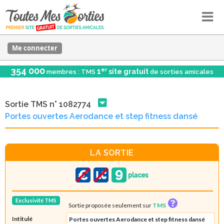
Me connecter
354 000
er
1
site gratuit
membres : TMS
de sorties amicales
Sortie TMS n° 1082774
Portes ouvertes Aerodance et step fitness dansé
LA SORTIE
Exclusivité TMS
Sortie proposée seulement sur
TMS
Intitulé
Portes ouvertes Aerodance et step fitness dansé