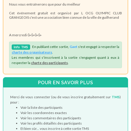
Nous vous entraînerons que pour du meilleur
Cet événement gratuit est organisé par L OCG OLYMPIC CLUB
GRANGEOIS c'est une association bien connue de la ville de guilherand
A mercredi 🥳🥳🥳🥳
En publiant cette sortie,
Gaet
s'est engagé à respecter la
Info
TMS
charte des organisateurs
.
Les membres qui s'inscrivent à la sortie s'engagent quant à eux à
respecter la
charte des participants
.
POUR EN SAVOIR PLUS
Merci de vous connecter (ou de vous inscrire gratuitement sur
TMS
)
pour :
Voir la liste des participants
Voir les coordonnées exactes
Voir les commentaires des participants
Voir les profils détaillés des participants
Et bien sûr... vous inscrire à cette sortie TMS