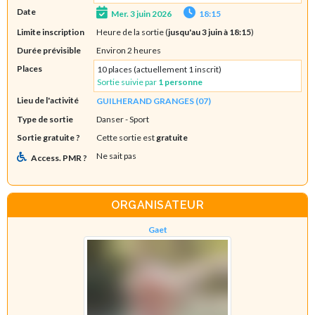
Date
Mer. 3 juin 2026
18:15
Limite inscription
Heure de la sortie (
jusqu'au 3 juin à 18:15
)
Durée prévisible
Environ 2 heures
Places
10 places (actuellement 1 inscrit)
Sortie suivie par
1 personne
Lieu de l'activité
GUILHERAND GRANGES (07)
Type de sortie
Danser
- Sport
Sortie gratuite ?
Cette sortie est
gratuite
Ne sait pas
Access. PMR ?
ORGANISATEUR
Gaet