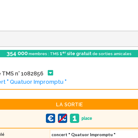
354 000
er
1
site gratuit
membres : TMS
de sorties amicales
e TMS n° 1082856
rt " Quatuor Impromptu "
LA SORTIE
ulé
concert " Quatuor Impromptu "