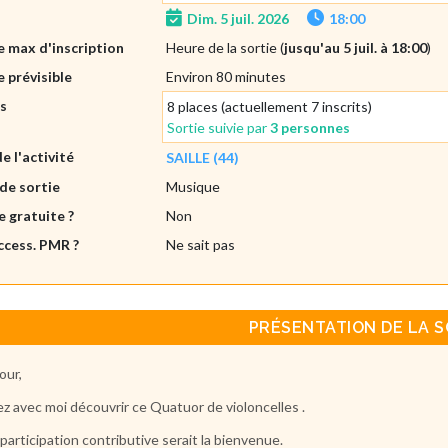
Dim. 5 juil. 2026
18:00
 max d'inscription
Heure de la sortie (
jusqu'au 5 juil. à 18:00
)
 prévisible
Environ 80 minutes
es
8 places (actuellement 7 inscrits)
Sortie suivie par
3 personnes
de l'activité
SAILLE (44)
de sortie
Musique
e gratuite ?
Non
ccess. PMR ?
Ne sait pas
PRÉSENTATION DE LA S
our,
z avec moi découvrir ce Quatuor de violoncelles .
participation contributive serait la bienvenue.