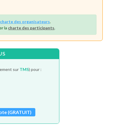
a
charte des organisateurs
.
er la
charte des participants
.
US
itement sur
TMS
) pour :
pte (GRATUIT)