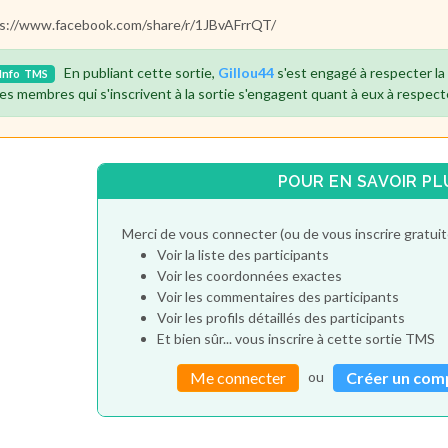
s://www.facebook.com/share/r/1JBvAFrrQT/
En publiant cette sortie,
Gillou44
s'est engagé à respecter l
Info
TMS
es membres qui s'inscrivent à la sortie s'engagent quant à eux à respect
POUR EN SAVOIR PL
Merci de vous connecter (ou de vous inscrire gratu
Voir la liste des participants
Voir les coordonnées exactes
Voir les commentaires des participants
Voir les profils détaillés des participants
Et bien sûr... vous inscrire à cette sortie TMS
ou
Me connecter
Créer un com