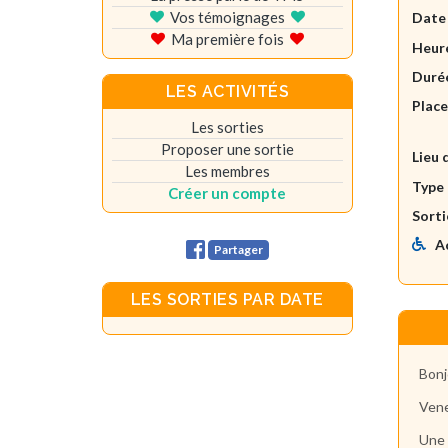
Vos témoignages
Date
Ma première fois
Heure
Durée
LES ACTIVITÉS
Plac
Les sorties
Proposer une sortie
Lieu 
Les membres
Type 
Créer un compte
Sorti
A
Partager
LES SORTIES PAR DATE
Bonj
Vene
Une 