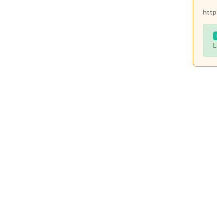
http
L