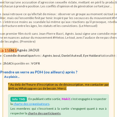
nt lorsqu’une accusation d’agression sexuelle éclate, mettant en péril la product
nt chacun à prendre position. Les conflits d’opinion et de génération se font jour…
 Jaoui retrouve ce qu’elle fait de mieux : observer un groupe au moment où tout 
liter, mais où l’ensemble finit par tenir. Inspiré par les secousses du mouvement #
lm s’intéresse moins au scandale lui-même qu’aux réactions qu’il provoque, révéla
s de fracture entre les âges, les statuts et les convictions. (Le Mensuel)
son premier film écrit sans Jean-Pierre Bacri, Agnès Jaoui signe une comédie mo
che en nuances autour du mouvement #Metoo. Le tout, avec l’audace de ne pas cher
dir les angles. (Première)
m à 15H15
De :
Agnès JAOUI
e :
Comédie dramatique
Avec :
Agnès Jaoui, Daniel Auteuil, Eye Haïdara
Nationalité :
e :
2h14
Disponible en :
VOFR
Prendre un verre au PDH (ou ailleurs) après ?
Au plaisir...
* Au delà de l'heure d'inscription ou de désinscription, me contacter par
SMS ou Whatsapp en cas de besoin. Merci.
En publiant cette sortie,
Maki1
s'est engagée à respecter
Info
TMS
la
charte des organisateurs
.
Les membres qui s'inscrivent à la sortie s'engagent quant à eux à
respecter la
charte des participants
.