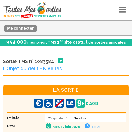
Me connecter
354 000
er
1
site gratuit
membres : TMS
de sorties amicales
Sortie TMS n° 1083584
L'Objet du délit - Nivelles
LA SORTIE
Intitulé
L'Objet du délit - Nivelles
Date
Mer. 17 juin 2026
15:05