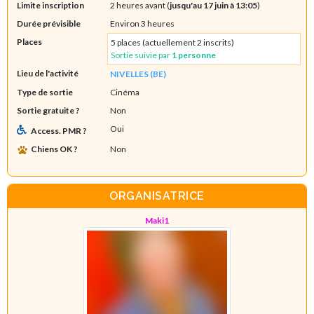
Limite inscription
2 heures avant (
jusqu'au 17 juin à 13:05
)
Durée prévisible
Environ 3 heures
Places
5 places (actuellement 2 inscrits)
Sortie suivie par
1 personne
Lieu de l'activité
NIVELLES (BE)
Type de sortie
Cinéma
Sortie gratuite ?
Non
Oui
Access. PMR ?
Chiens OK ?
Non
ORGANISATRICE
Maki1