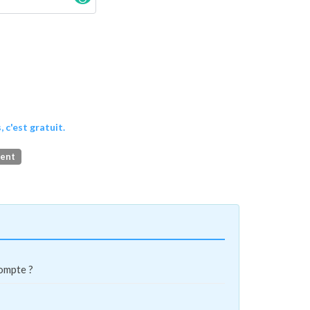
, c'est gratuit.
ment
compte ?