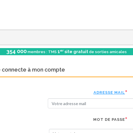
354 000
er
1
site gratuit
membres : TMS
de sorties amicales
e connecte à mon compte
ADRESSE MAIL
MOT DE PASSE