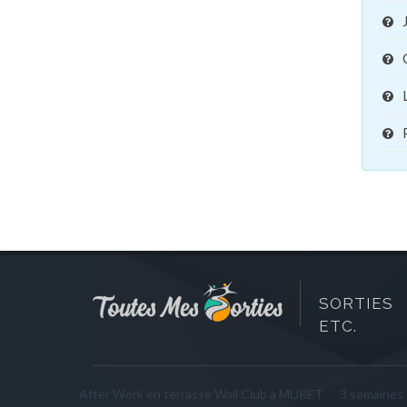
SORTIES 
ETC.
After Work en terrasse Wall Club à MURET
3 semaines