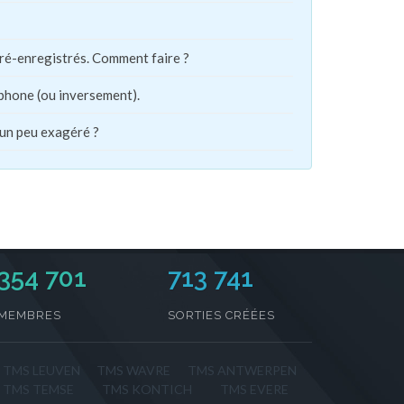
pré-enregistrés. Comment faire ?
phone (ou inversement).
 un peu exagéré ?
354 701
713 741
MEMBRES
SORTIES CRÉÉES
TMS LEUVEN
TMS WAVRE
TMS ANTWERPEN
TMS TEMSE
TMS KONTICH
TMS EVERE