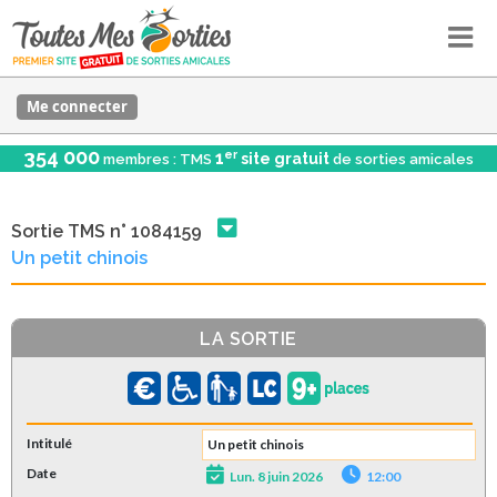
Me connecter
354 000
er
1
site gratuit
membres : TMS
de sorties amicales
Sortie TMS n° 1084159
Un petit chinois
LA SORTIE
Intitulé
Un petit chinois
Date
Lun. 8 juin 2026
12:00