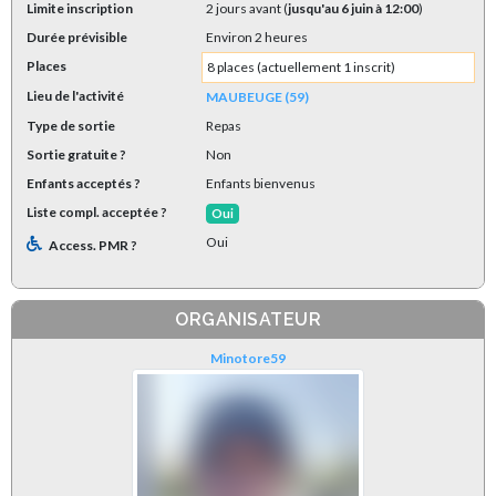
Limite inscription
2 jours avant (
jusqu'au 6 juin à 12:00
)
Durée prévisible
Environ 2 heures
Places
8 places (actuellement 1 inscrit)
Lieu de l'activité
MAUBEUGE (59)
Type de sortie
Repas
Sortie gratuite ?
Non
Enfants acceptés ?
Enfants bienvenus
Liste compl. acceptée ?
Oui
Oui
Access. PMR ?
ORGANISATEUR
Minotore59